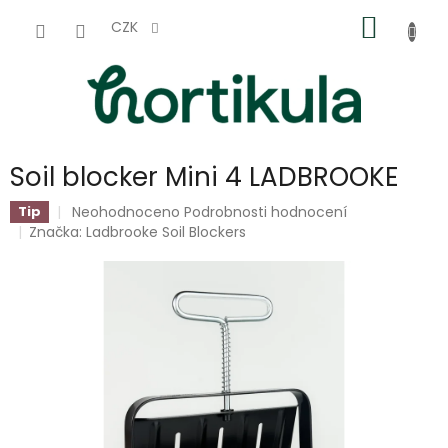
Přejít
NÁKUP
na
CZK
obsah
KOŠÍK
Soil blocker Mini 4 LADBROOKE
Průměrné
Neohodnoceno
Podrobnosti hodnocení
Tip
hodnocení
Značka:
Ladbrooke Soil Blockers
produktu
je
0,0
z
5
hvězdiček.