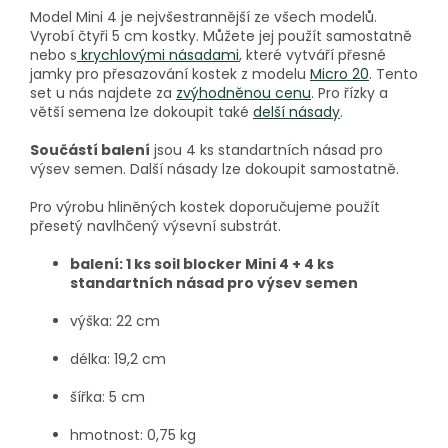
Model Mini 4 je nejvšestrannější ze všech modelů.
Vyrobí čtyři 5 cm kostky. Můžete jej použít samostatně
nebo s
krychlovými násadami
, které vytváří přesné
jamky pro přesazování kostek z modelu
Micro 20
. Tento
set u nás najdete za
zvýhodněnou cenu
. Pro řízky a
větší semena lze dokoupit také
delší násady
.
Součástí balení
jsou 4 ks standartních násad pro
výsev semen. Další násady lze dokoupit samostatně.
Pro výrobu hliněných kostek doporučujeme použít
přesetý navlhčený výsevní substrát.
balení: 1 ks soil blocker Mini 4 + 4 ks
standartních násad pro výsev semen
výška: 22 cm
délka: 19,2 cm
šířka: 5 cm
hmotnost: 0,75 kg