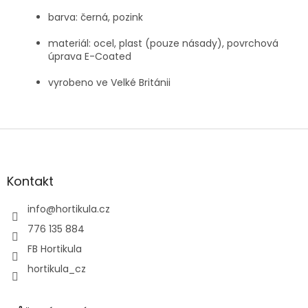
barva: černá, pozink
materiál: ocel, plast (pouze násady), povrchová
úprava E-Coated
vyrobeno ve Velké Británii
Z
á
p
a
Kontakt
t
í
info
@
hortikula.cz
776 135 884
FB Hortikula
hortikula_cz