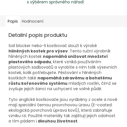
s výběrem správného nářadí
Popis
Hodnocení
Detailní popis produktu
Soil blocker nebo-li kostkovač slouží k výrobě
hliněných kostek pro výsev
. Tento ruční výrobník
hliněných kostek
napomáhá snižovat množství
plastového odpadu
, které vzniká používáním
plastových sadbovačů a vyrobíte s ním tolik výsevních
kostek, kolik potřebujete. Pěstování v hliněných
kostkách také
napomáhá zdravému a bohatému
růstu kořenového systému
mladých rostlin, čímž se
zvyšuje jejich šanci na uchycení ve volné půdě.
Tyto anglické kostkovače jsou vyráběny z ocele a nově
mají speciální černou provrchovou úravu (E-coated:
ekologická povrchová úprava kovů), která zabraňuje
vzniku rzi. Použité materiály tak zajištují jejich odolnost
a tím pádem i
dlouhou životnost
.