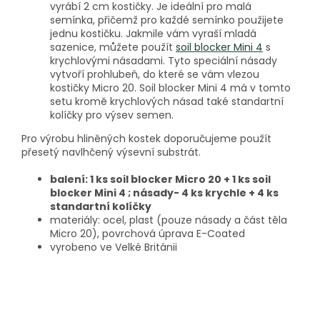
vyrábí 2 cm kostičky. Je ideální pro malá
semínka, přičemž pro každé semínko použijete
jednu kostičku. Jakmile vám vyraší mladá
sazenice, můžete použít
soil blocker Mini 4
s
krychlovými násadami. Tyto speciální násady
vytvoří prohlubeň, do které se vám vlezou
kostičky Micro 20. Soil blocker Mini 4 má v tomto
setu kromě krychlových násad také standartní
kolíčky pro výsev semen.
Pro výrobu hliněných kostek doporučujeme použít
přesetý navlhčený výsevní substrát.
balení: 1 ks soil blocker Micro 20 + 1 ks soil
blocker Mini 4 ; násady- 4 ks krychle + 4 ks
standartní kolíčky
materiály: ocel, plast (pouze násady a část těla
Micro 20), povrchová úprava E-Coated
vyrobeno ve Velké Británii