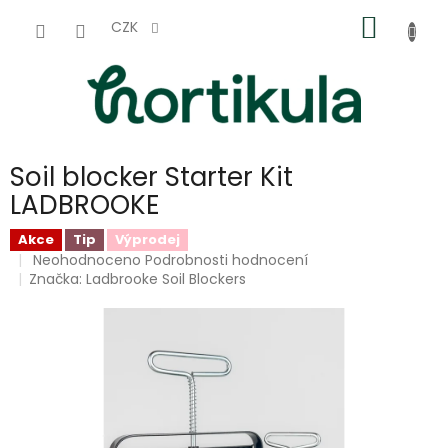
Přejít
NÁKUP
na
CZK
obsah
KOŠÍK
Soil blocker Starter Kit
LADBROOKE
Akce
Tip
Výprodej
Průměrné
Neohodnoceno
Podrobnosti hodnocení
hodnocení
Značka:
Ladbrooke Soil Blockers
produktu
je
0,0
z
5
hvězdiček.