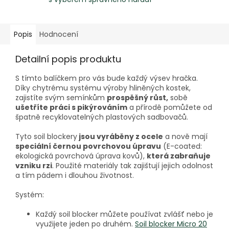
Popis
Hodnocení
Detailní popis produktu
S tímto balíčkem pro vás bude každý výsev hračka.
Díky chytrému systému výroby hliněných kostek,
zajistíte svým semínkům
prospěšný růst,
sobě
ušetříte práci s pikýrováním
a přírodě pomůžete od
špatně recyklovatelných plastových sadbovačů.
Tyto soil blockery
jsou vyráběny z ocele
a nově mají
speciální černou povrchovou úpravu
(E-coated:
ekologická povrchová úprava kovů),
která zabraňuje
vzniku rzi
. Použité materiály tak zajištují jejich odolnost
a tím pádem i dlouhou životnost.
Systém:
Každý soil blocker můžete používat zvlášť nebo je
využijete jeden po druhém.
Soil blocker Micro 20