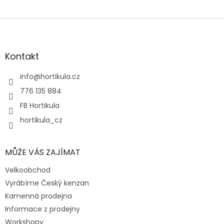
Z
á
p
a
Kontakt
t
í
info
@
hortikula.cz
776 135 884
FB Hortikula
hortikula_cz
MŮŽE VÁS ZAJÍMAT
Velkoobchod
Vyrábíme Český kenzan
Kamenná prodejna
Informace z prodejny
Workshopy