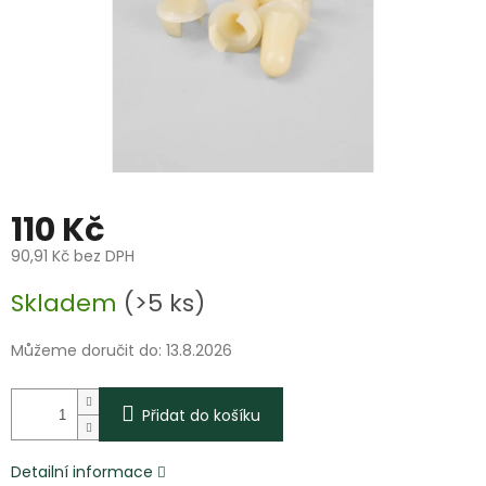
110 Kč
90,91 Kč bez DPH
Měrná
Skladem
(>5 ks)
cena:
Můžeme doručit do:
13.8.2026
Přidat do košíku
Detailní informace