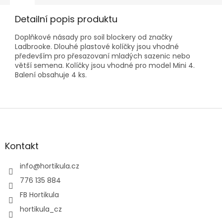
Detailní popis produktu
Doplňkové násady pro soil blockery od značky
Ladbrooke. Dlouhé plastové kolíčky jsou vhodné
především pro přesazovaní mladých sazenic nebo
větší semena. Kolíčky jsou vhodné pro model Mini 4.
Balení obsahuje 4 ks.
Z
á
p
a
Kontakt
t
í
info
@
hortikula.cz
776 135 884
FB Hortikula
hortikula_cz