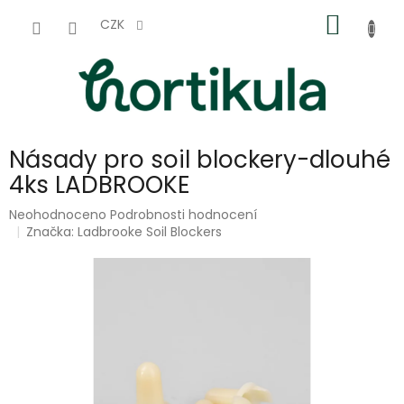
Přejít
NÁKUP
na
CZK
obsah
KOŠÍK
Násady pro soil blockery-dlouhé
4ks LADBROOKE
Průměrné
Neohodnoceno
Podrobnosti hodnocení
hodnocení
Značka:
Ladbrooke Soil Blockers
produktu
je
0,0
z
5
hvězdiček.