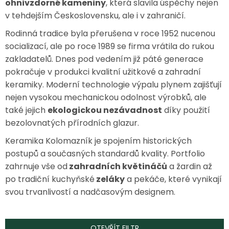
ohnivzdorné kameniny
, která slavila úspěchy nejen
v tehdejším Československu, ale i v zahraničí.
Rodinná tradice byla přerušena v roce 1952 nucenou
socializací, ale po roce 1989 se firma vrátila do rukou
zakladatelů. Dnes pod vedením již páté generace
pokračuje v produkci kvalitní užitkové a zahradní
keramiky. Moderní technologie výpalu plynem zajišťují
nejen vysokou mechanickou odolnost výrobků, ale
také jejich
ekologickou nezávadnost
díky použití
bezolovnatých přírodních glazur.
Keramika Kolomazník je spojením historických
postupů a současných standardů kvality. Portfolio
zahrnuje vše od
zahradních květináčů
a žardin až
po tradiční kuchyňské
zeláky
a pekáče, které vynikají
svou trvanlivostí a nadčasovým designem.
OTEVŘÍT FILTR