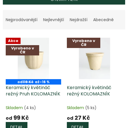
Ř
a
Nejprodávanější
Nejlevnější
Nejdražší
Abecedně
z
e
V
n
Akce
Vyrobeno v
ý
í
ČR
Vyrobeno v
p
p
ČR
i
r
s
o
p
d
r
u
o
k
od
119 Kč
až
–16 %
d
t
Keramický květináč
Keramický květináč
u
ů
režný Pruh KOLOMAZNÍK
režný KOLOMAZNÍK
k
t
Skladem
(4 ks)
Skladem
(5 ks)
ů
99 Kč
27 Kč
od
od
DETAIL
DETAIL