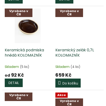
Vyrobeno v
Vyrobeno v
ČR
ČR
Keramická podmiska
Keramický zelák 0,7L
hnědá KOLOMAZNÍK
KOLOMAZNÍK
Skladem
(5 ks)
Skladem
(4 ks)
92 Kč
659 Kč
od
DETAIL
Do košíku
Vyrobeno v
Akce
ČR
Vyrobeno v
ČR