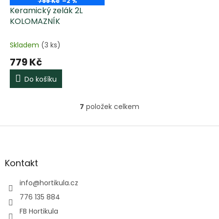
799 Kč
–2 %
Keramický zelák 2L
KOLOMAZNÍK
Skladem
(3 ks)
779 Kč
Do košíku
7
položek celkem
O
v
l
Z
á
á
d
p
a
a
Kontakt
c
t
í
í
info
@
hortikula.cz
p
r
776 135 884
v
FB Hortikula
k