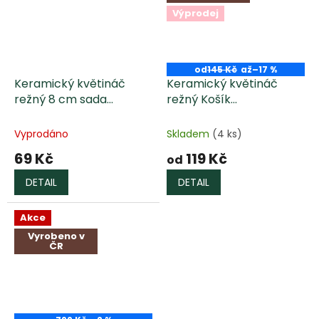
Výprodej
od
145 Kč
až
–17 %
Keramický květináč
Keramický květináč
režný 8 cm sada
režný Košík
KOLOMAZNÍK
KOLOMAZNÍK
Vyprodáno
Skladem
(4 ks)
69 Kč
119 Kč
od
DETAIL
DETAIL
Akce
Vyrobeno v
ČR