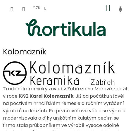
Přejít
NÁKUP
na
CZK
obsah
KOŠÍK
Kolomazník
Tradiční keramický závod v Zábřeze na Moravě založil
v roce 1892
Karel Kolomazník
. Již od počátku stavěl
na poctivém hrnčířském řemesle a ručním vytáčení
výrobků na kruzích. Po první světové válce se výroba
modernizovala a díky unikátním kulatým pecím se
firma stala průkopníkem ve výrobě vysoce odolné