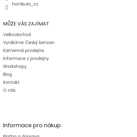
y
hortikula_cz
v
ý
p
MŮŽE VÁS ZAJÍMAT
i
s
Velkoobchod
u
Vyrábíme Český kenzan
Kamenná prodejna
Informace z prodejny
Workshopy
Blog
Kontakt
O nás
Informace pro nákup
Platba a doprava