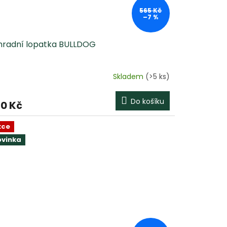
565 Kč
–7 %
hradní lopatka BULLDOG
Skladem
(>5 ks)
Do košíku
0 Kč
kce
ovinka