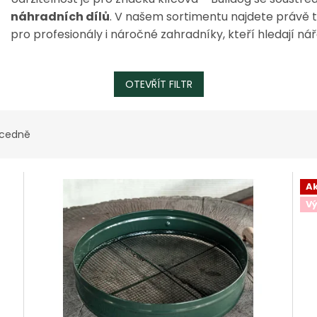
náhradních dílů
. V našem sortimentu najdete právě t
pro profesionály i náročné zahradníky, kteří hledají nářa
OTEVŘÍT FILTR
cedně
A
Vý