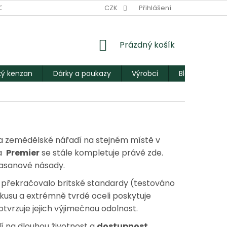
ODNÍ PODMÍNKY
PODMÍNKY OCHRANY OSOBNÍCH ÚDAJŮ
CZK
Přihlášení
M
NÁKUPNÍ
Prázdný košík
KOŠÍK
ý kenzan
Dárky a poukazy
Výrobci
Blog
 a zemědělské nářadí na stejném místě v
da
Premier
se stále kompletuje právě zde.
 jasanové násady.
ě překračovalo britské standardy (testováno
 kusu a extrémně tvrdé oceli poskytuje
otvrzuje jejich výjimečnou odolnost.
dí na dlouhou životnost a
dostupnost