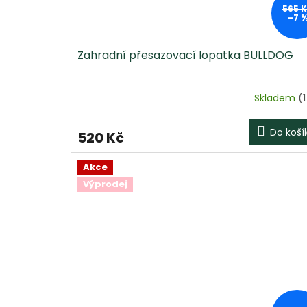
565 
–7 
Zahradní přesazovací lopatka BULLDOG
Skladem
(1
Do koší
520 Kč
Akce
Výprodej