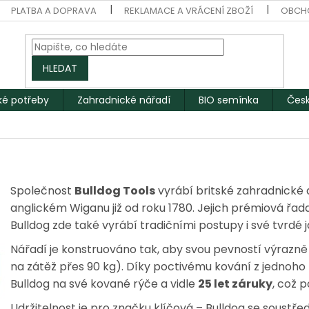
PLATBA A DOPRAVA
REKLAMACE A VRÁCENÍ ZBOŽÍ
OBCH
HLEDAT
ké potřeby
Zahradnické nářadí
BIO semínka
Česk
Společnost
Bulldog Tools
vyrábí britské zahradnické
anglickém Wiganu již od roku 1780. Jejich prémiová řa
Bulldog zde také vyrábí tradičními postupy i své tvrdé
Nářadí je konstruováno tak, aby svou pevností výrazn
na zátěž přes 90 kg). Díky poctivému kování z jednoho
Bulldog na své kované rýče a vidle
25 let záruky
, což p
Udržitelnost je pro značku klíčová – Bulldog se soustře