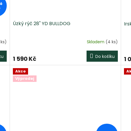
Kč
%
Úzký rýč 28" YD BULLDOG
Ir
 ks)
Skladem
(4 ks)
ku
Do košíku
1 590 Kč
1 
Akce
A
Výprodej