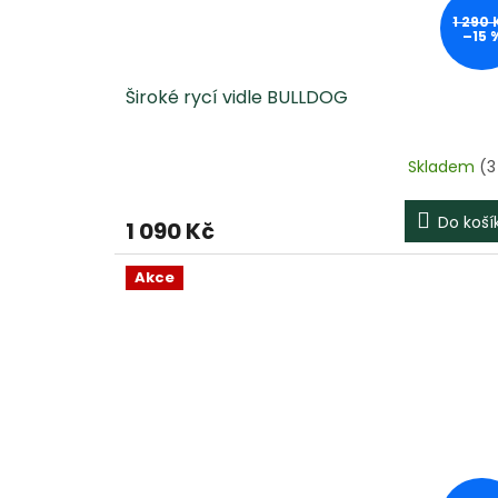
1 290 
–15 
Široké rycí vidle BULLDOG
Skladem
(3
Do koší
1 090 Kč
Akce