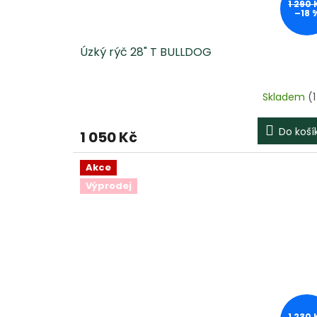
1 290 
–18 
Úzký rýč 28" T BULLDOG
Skladem
(1
Do koší
1 050 Kč
Akce
Výprodej
1 230 