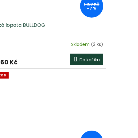
1 150 Kč
–7 %
ská lopata BULLDOG
Skladem
(3 ks)
Do košíku
060 Kč
kce