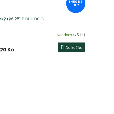
1 450 Kč
–8 %
roký rýč 28" T BULLDOG
Skladem
(>5 ks)
Do košíku
320 Kč