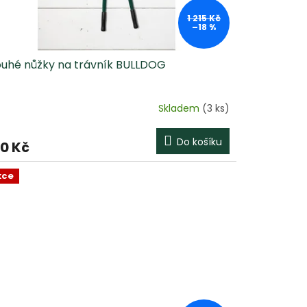
1 215 Kč
–18 %
ouhé nůžky na trávník BULLDOG
Skladem
(3 ks)
Do košíku
0 Kč
kce