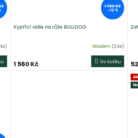
Kč
1 790 Kč
%
–12 %
Kypřící vidle na růže BULLDOG
Za
 ks)
Skladem
(2 ks)
ku
Do košíku
1 560 Kč
52
A
N