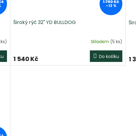
Kč
1 790 Kč
%
–13 %
Široký rýč 32" YD BULLDOG
Ši
 ks)
Skladem
(5 ks)
ku
Do košíku
1 540 Kč
1 
Kč