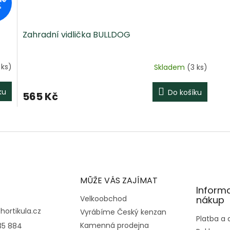
%
Zahradní vidlička BULLDOG
 ks)
Skladem
(3 ks)
ku
Do košíku
565 Kč
O
v
l
á
d
a
c
MŮŽE VÁS ZAJÍMAT
í
Inform
p
Velkoobchod
nákup
r
@
hortikula.cz
Vyrábíme Český kenzan
v
Platba a
Kamenná prodejna
35 884
k