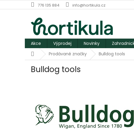
Přejít
776 135 884
info@hortikula.cz
na
obsah
Akce
Výprodej
Novinky
Zahradnic
Domů
Prodávané značky
Bulldog tools
Bulldog tools