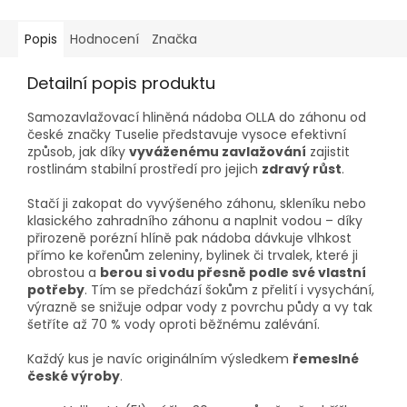
Popis
Hodnocení
Značka
Detailní popis produktu
Samozavlažovací hliněná nádoba OLLA do záhonu od
české značky Tuselie představuje vysoce efektivní
způsob, jak díky
vyváženému zavlažování
zajistit
rostlinám stabilní prostředí pro jejich
zdravý růst
.
Stačí ji zakopat do vyvýšeného záhonu, skleníku nebo
klasického zahradního záhonu a naplnit vodou – díky
přirozeně porézní hlíně pak nádoba dávkuje vlhkost
přímo ke kořenům zeleniny, bylinek či trvalek, které ji
obrostou a
berou si vodu přesně podle své vlastní
potřeby
. Tím se předchází šokům z přelití i vysychání,
výrazně se snižuje odpar vody z povrchu půdy a vy tak
šetříte až 70 % vody oproti běžnému zalévání.
Každý kus je navíc originálním výsledkem
řemeslné
české výroby
.