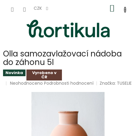
Přejít
NÁKUP
na
CZK
obsah
KOŠÍK
Olla samozavlažovací nádoba
do záhonu 5l
Novinka
Vyrobeno v
ČR
Průměrné
Neohodnoceno
Podrobnosti hodnocení
Značka:
TUSELIE
hodnocení
produktu
je
0,0
z
5
hvězdiček.