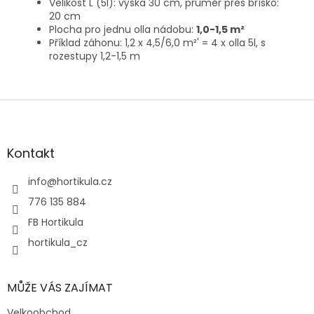
Velikost L (5l): výška 30 cm, průměr přes bříško:
20 cm
Plocha pro jednu olla nádobu:
1,0-1,5 m²
Příklad záhonu: 1,2 x 4,5/6,0 m²' = 4 x olla 5l, s
rozestupy 1,2-1,5 m
Z
á
p
a
Kontakt
t
í
info
@
hortikula.cz
776 135 884
FB Hortikula
hortikula_cz
MŮŽE VÁS ZAJÍMAT
Velkoobchod