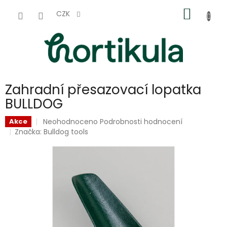
Přejít
NÁKUP
na
CZK
obsah
KOŠÍK
Zahradní přesazovací lopatka
BULLDOG
Průměrné
Neohodnoceno
Podrobnosti hodnocení
Akce
hodnocení
Značka:
Bulldog tools
produktu
je
0,0
z
5
hvězdiček.