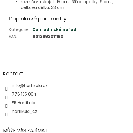
rozměry: rukojeť: 15 cm ; šířka lopatky: 9 cm ;
celková délka: 33 cm
Doplňkové parametry
Kategorie
:
Zahradnické nářadí
EAN
:
5013693011180
Z
á
p
a
Kontakt
t
í
info
@
hortikula.cz
776 135 884
FB Hortikula
hortikula_cz
MŮŽE VÁS ZAJÍMAT