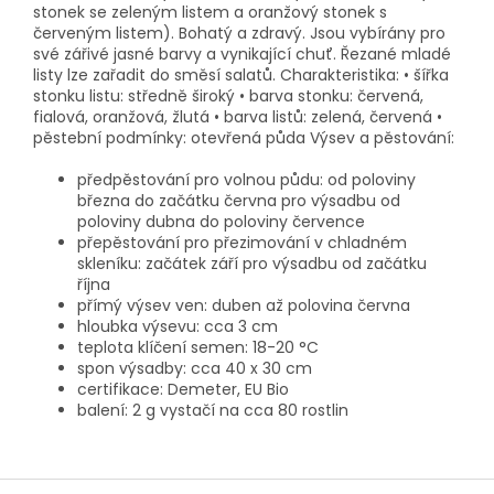
stonek se zeleným listem a oranžový stonek s
červeným listem). Bohatý a zdravý. Jsou vybírány pro
své zářivé jasné barvy a vynikající chuť. Řezané mladé
listy lze zařadit do směsí salatů. Charakteristika: • šířka
stonku listu: středně široký • barva stonku: červená,
fialová, oranžová, žlutá • barva listů: zelená, červená •
pěstební podmínky: otevřená půda Výsev a pěstování:
předpěstování pro volnou půdu: od poloviny
března do začátku června pro výsadbu od
poloviny dubna do poloviny července
přepěstování pro přezimování v chladném
skleníku: začátek září pro výsadbu od začátku
října
přímý výsev ven: duben až polovina června
hloubka výsevu: cca 3 cm
teplota klíčení semen: 18-20 °C
spon výsadby: cca 40 x 30 cm
certifikace: Demeter, EU Bio
balení: 2 g vystačí na cca 80 rostlin
Z