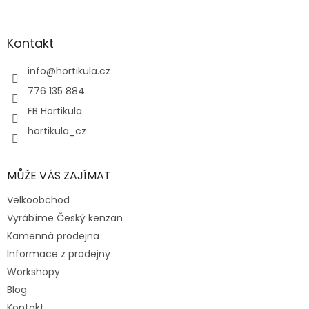
á
p
a
Kontakt
t
í
info
@
hortikula.cz
776 135 884
FB Hortikula
hortikula_cz
MŮŽE VÁS ZAJÍMAT
Velkoobchod
Vyrábíme Český kenzan
Kamenná prodejna
Informace z prodejny
Workshopy
Blog
Kontakt