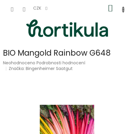
Přejít
NÁKUP
na
CZK
obsah
KOŠÍK
BIO Mangold Rainbow G648
Průměrné
Neohodnoceno
Podrobnosti hodnocení
hodnocení
Značka:
Bingenheimer Saatgut
produktu
je
0,0
z
5
hvězdiček.