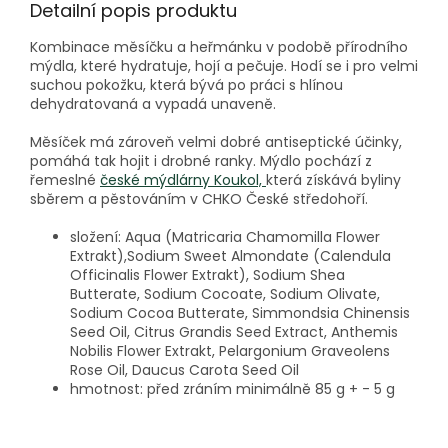
Detailní popis produktu
Kombinace měsíčku a heřmánku v podobě přírodního
mýdla, které hydratuje, hojí a pečuje. Hodí se i pro velmi
suchou pokožku, která bývá po práci s hlínou
dehydratovaná a vypadá unaveně.
Měsíček má zároveň velmi dobré antiseptické účinky,
pomáhá tak hojit i drobné ranky. Mýdlo pochází z
řemeslné
české mýdlárny Koukol,
která získává byliny
sběrem a pěstováním v CHKO České středohoří.
složení: Aqua (Matricaria Chamomilla Flower
Extrakt),Sodium Sweet Almondate (Calendula
Officinalis Flower Extrakt), Sodium Shea
Butterate, Sodium Cocoate, Sodium Olivate,
Sodium Cocoa Butterate, Simmondsia Chinensis
Seed Oil, Citrus Grandis Seed Extract, Anthemis
Nobilis Flower Extrakt, Pelargonium Graveolens
Rose Oil, Daucus Carota Seed Oil
hmotnost: před zráním minimálně 85 g + - 5 g