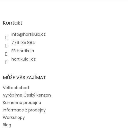
Z
á
p
a
Kontakt
t
í
info
@
hortikula.cz
776 135 884
FB Hortikula
hortikula_cz
MŮŽE VÁS ZAJÍMAT
Velkoobchod
Vyrábíme Český kenzan
Kamenná prodejna
Informace z prodejny
Workshopy
Blog