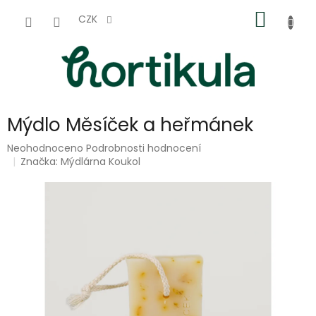
Přejít
NÁKUP
na
CZK
obsah
KOŠÍK
Mýdlo Měsíček a heřmánek
Průměrné
Neohodnoceno
Podrobnosti hodnocení
hodnocení
Značka:
Mýdlárna Koukol
produktu
je
0,0
z
5
hvězdiček.