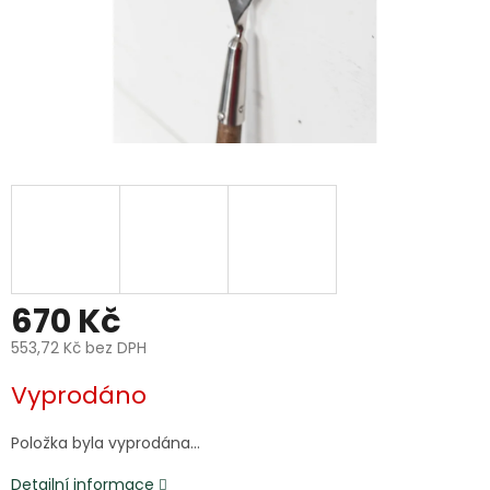
670 Kč
553,72 Kč bez DPH
Měrná
Vyprodáno
cena:
Položka byla vyprodána…
Detailní informace