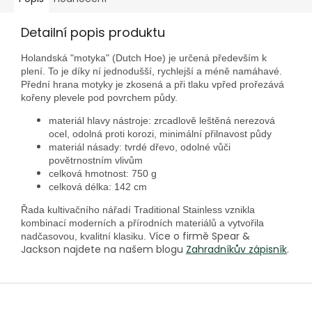
Detailní popis produktu
Holandská "motyka" (Dutch Hoe) je určená především k
plení. To je díky ní jednodušší, rychlejší a méně namáhavé.
Přední hrana motyky je zkosená a
při tlaku vpřed
prořezává
kořeny plevele pod povrchem půdy.
materiál hlavy nástroje: zrcadlově leštěná nerezová
ocel, odolná proti korozi,
minimální přilnavost půdy
materiál násady: tvrdé dřevo, odolné vůči
povětrnostním vlivům
celková hmotnost: 750 g
celková délka: 142 cm
Řada kultivačního nářadí Traditional Stainless vznikla
kombinací moderních a přírodních materiálů a vytvořila
Více o firmě Spear &
nadčasovou, kvalitní klasiku.
Jackson najdete na našem blogu
Zahradníkův zápisník
.
Z
á