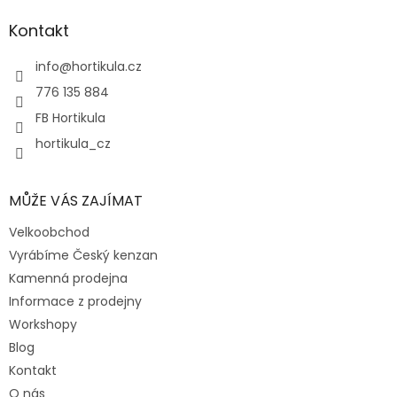
p
a
Kontakt
t
í
info
@
hortikula.cz
776 135 884
FB Hortikula
hortikula_cz
MŮŽE VÁS ZAJÍMAT
Velkoobchod
Vyrábíme Český kenzan
Kamenná prodejna
Informace z prodejny
Workshopy
Blog
Kontakt
O nás