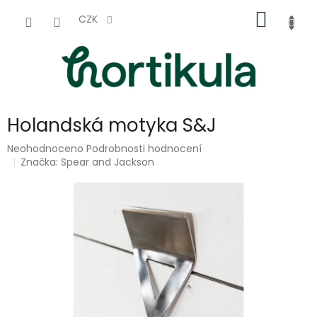
Přejít
NÁKUP
na
CZK
obsah
KOŠÍK
Holandská motyka S&J
Průměrné
Neohodnoceno
Podrobnosti hodnocení
hodnocení
Značka:
Spear and Jackson
produktu
je
0,0
z
5
hvězdiček.