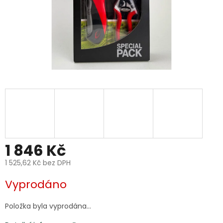
1 846 Kč
1 525,62 Kč bez DPH
Měrná
Vyprodáno
cena:
Položka byla vyprodána…