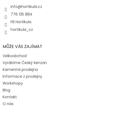
t
í
info
@
hortikula.cz
776 135 884
FB Hortikula
hortikula_cz
MŮŽE VÁS ZAJÍMAT
Velkoobchod
Vyrábíme Český kenzan
Kamenná prodejna
Informace z prodejny
Workshopy
Blog
Kontakt
O nás