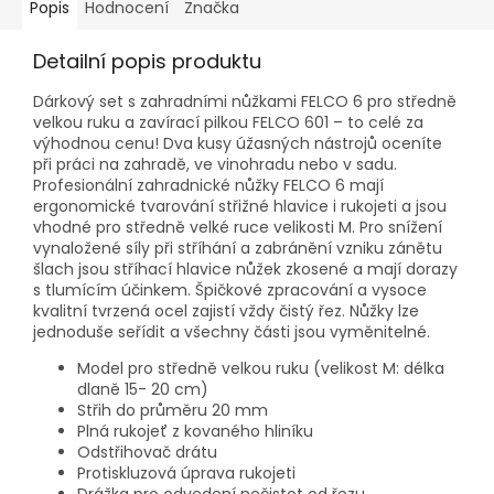
Popis
Hodnocení
Značka
Detailní popis produktu
Dárkový set s zahradními nůžkami FELCO 6 pro středně
velkou ruku a zavírací pilkou FELCO 601 – to celé za
výhodnou cenu! Dva kusy úžasných nástrojů oceníte
při práci na zahradě, ve vinohradu nebo v sadu.
Profesionální zahradnické nůžky FELCO 6 mají
ergonomické tvarování střižné hlavice i rukojeti a jsou
vhodné pro středně velké ruce velikosti M. Pro snížení
vynaložené síly při stříhání a zabránění vzniku zánětu
šlach jsou stříhací hlavice nůžek zkosené a mají dorazy
s tlumícím účinkem. Špičkové zpracování a vysoce
kvalitní tvrzená ocel zajistí vždy čistý řez. Nůžky lze
jednoduše seřídit a všechny části jsou vyměnitelné.
Model pro středně velkou ruku (velikost M: délka
dlaně 15- 20 cm)
Střih do průměru 20 mm
Plná rukojeť z kovaného hliníku
Odstřihovač drátu
Protiskluzová úprava rukojeti