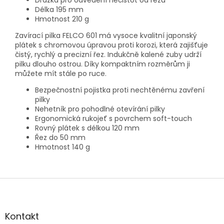
Drážka pro odvedení nečistot od řezu
Délka 195 mm
Hmotnost 210 g
Zavírací pilka FELCO 601 má vysoce kvalitní japonský
plátek s chromovou úpravou proti korozi, která zajišťuje
čistý, rychlý a precizní řez. Indukčně kalené zuby udrží
pilku dlouho ostrou. Díky kompaktním rozměrům ji
můžete mít stále po ruce.
Bezpečnostní pojistka proti nechtěnému zavření
pilky
Nehetník pro pohodlné otevírání pilky
Ergonomická rukojeť s povrchem soft-touch
Rovný plátek s délkou 120 mm
Řez do 50 mm
Hmotnost 140 g
Z
á
p
a
Kontakt