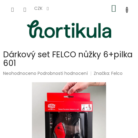
Přejít
NÁKUP
na
CZK
obsah
KOŠÍK
Dárkový set FELCO nůžky 6+pilka
601
Průměrné
Neohodnoceno
Podrobnosti hodnocení
Značka:
Felco
hodnocení
produktu
je
0,0
z
5
hvězdiček.