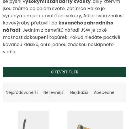
se pyšní v
ysokými standarty kvality
, díky kterým
jsou známé po celém světě. Zatímco Helko je
synonymem pro prvotřídní sekery, Adler svou znalost
kovovýroby přetavil i do
kovaného zahradního
nářadí
. Jedním z benefitů nářadí JSW je také
možnost dokoupení topůrek.
Pokud hledáte poctivě
kovanou klasiku, ani s jednou značkou nešlápnete
vedle.
OTEVŘÍT FILTR
Ř
a
Nejprodávanější
Nejlevnější
Nejdražší
Abecedně
z
e
V
n
ý
í
p
p