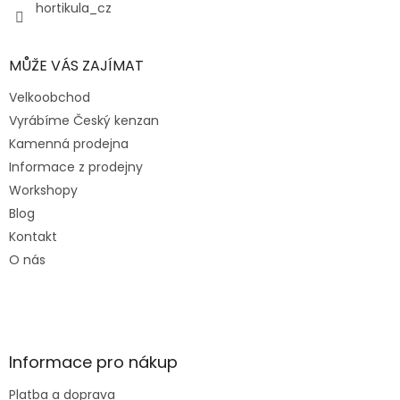
y
hortikula_cz
v
ý
p
MŮŽE VÁS ZAJÍMAT
i
s
Velkoobchod
u
Vyrábíme Český kenzan
Kamenná prodejna
Informace z prodejny
Workshopy
Blog
Kontakt
O nás
Informace pro nákup
Platba a doprava