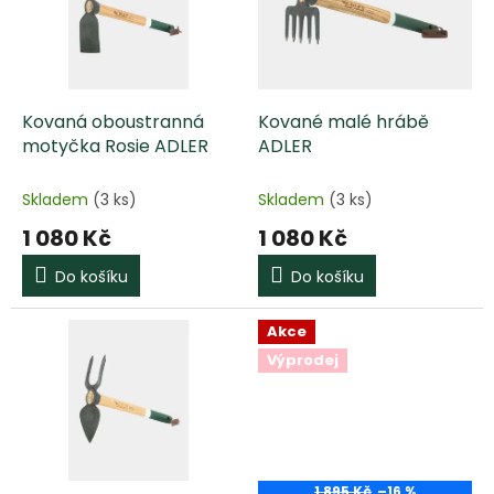
i
r
s
o
p
d
r
u
o
k
d
t
Kovaná oboustranná
Kované malé hrábě
u
ů
motyčka Rosie ADLER
ADLER
k
t
Skladem
(3 ks)
Skladem
(3 ks)
ů
1 080 Kč
1 080 Kč
Do košíku
Do košíku
Akce
Výprodej
1 895 Kč
–16 %