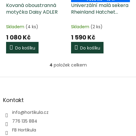
Kovaná oboustranná
Univerzální malá sekera
motyčka Daisy ADLER
Rheinland Hatchet
ADLER
Skladem
(4 ks)
Skladem
(2 ks)
1 080 Kč
1 590 Kč
Do košíku
Do košíku
4
položek celkem
O
v
l
Z
á
á
d
p
a
a
Kontakt
c
t
í
í
info
@
hortikula.cz
p
r
776 135 884
v
FB Hortikula
k