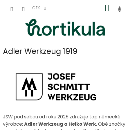
Přejít
NÁKUP
na
CZK
obsah
KOŠÍK
Adler Werkzeug 1919
JSW pod sebou od roku 2025 združuje top německé
výrobce:
Adler Werkzeug a Helko Werk
. Obě značky