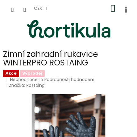
Přejít
NÁKUP
na
CZK
obsah
KOŠÍK
Zimní zahradní rukavice
WINTERPRO ROSTAING
Akce
Výprodej
Průměrné
Neohodnoceno
Podrobnosti hodnocení
hodnocení
Značka:
Rostaing
produktu
je
0,0
z
5
hvězdiček.