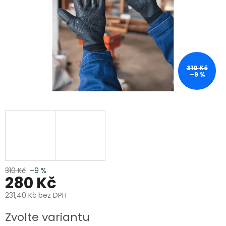
310 Kč
–9 %
310 Kč
–9 %
280 Kč
231,40 Kč bez DPH
Měrná
Zvolte variantu
cena: