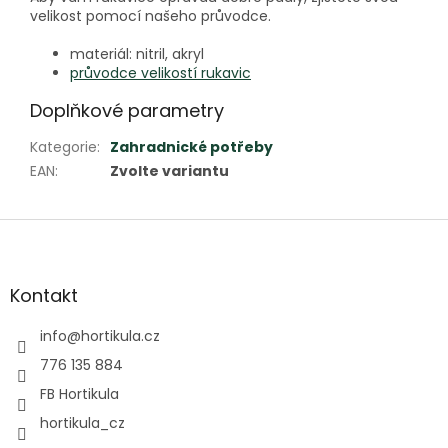
velikost pomocí našeho průvodce.
materiál: nitril, akryl
průvodce velikostí rukavic
Doplňkové parametry
Kategorie
:
Zahradnické potřeby
EAN
:
Zvolte variantu
Z
á
p
a
Kontakt
t
í
info
@
hortikula.cz
776 135 884
FB Hortikula
hortikula_cz