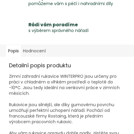
pomůžeme vám s péčí i nahradními díly
Rádi vám poradíme
s výběrem správného nářadí
Popis
Hodnocení
Detailní popis produktu
Zimní zahradní rukavice WINTERPRO jsou určeny pro
práci v chladném a vlhkém prostředí o teplotě do
-10°C. Jsou tedy ideální na venkovní práce v zimních
měsících.
Rukavice jsou silnější, ale díky gumovému povrchu
umožňují perfektní uchopení nářadí. Pochází od
francouzské firmy Rostaing, která je předním
výrobcem pracovních rukavic.
Aby vám rukavice opravdu dobře padly, zjistěte svou