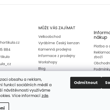
MŮŽE VÁS ZAJÍMAT
Inform
Velkoobchod
nákup
@
hortikula.cz
Vyrábíme Český kenzan
Platba a
Kamenná prodejna
35 884
Reklamac
Informace z prodejny
tikula
zboží
Workshopy
Obchodn
kula_cz
Blog
Podmínky
osobních
Kontakt
izaci obsahu a reklam,
Moje obj
O nás
Odmítnout
S
í funkcí sociálních médií a
ší návštěvnosti využíváme
okies. Více informací
zde
.
ní