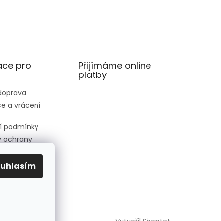
ace pro
Přijímáme online
platby
 doprava
e a vrácení
í podmínky
 ochrany
 údajů
ednávka
ouhlasím
Vytvořil Shoptet