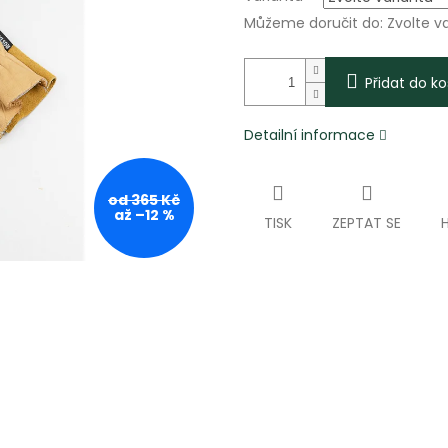
Můžeme doručit do:
Zvolte v
Přidat do ko
Detailní informace
od 365 Kč
až –12 %
TISK
ZEPTAT SE