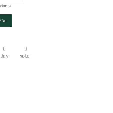
ariantu
šíku
HLÍDAT
SDÍLET