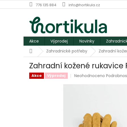
Přejít
776 135 884
info@hortikula.cz
na
obsah
Akce
Výprodej
Novinky
Zahradnic
Domů
Zahradnické potřeby
Zahradní kože
Zahradní kožené rukavice
Průměrné
Neohodnoceno
Podrobnos
Akce
Výprodej
hodnocení
produktu
je
0,0
z
5
hvězdiček.