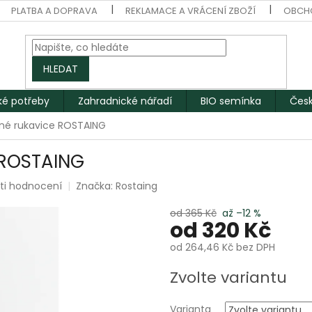
PLATBA A DOPRAVA
REKLAMACE A VRÁCENÍ ZBOŽÍ
OBCH
HLEDAT
ké potřeby
Zahradnické nářadí
BIO semínka
Česk
né rukavice ROSTAING
 ROSTAING
ti hodnocení
Značka:
Rostaing
od 365 Kč
až –12 %
od
320 Kč
od
264,46 Kč
bez DPH
Měrná
Zvolte variantu
cena:
Varianta