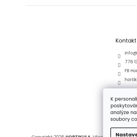
Z
á
p
a
t
Kontakt
í
info
776 1
FB Hor
horti
K personal
poskytován
analýze na
soubory co
Nastave