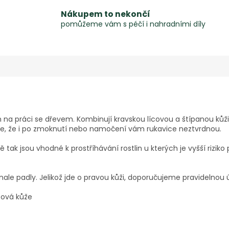
Nákupem to nekončí
pomůžeme vám s péčí i nahradními díly
a práci se dřevem. Kombinují kravskou lícovou a štípanou kůži, 
uje, že i po zmoknutí nebo namočení vám rukavice neztvrdnou.
ně tak jsou vhodné k prostříhávání rostlin u kterých je vyšší rizi
nale padly. Jelikož jde o pravou kůži, doporučujeme pravidelnou
ícová kůže