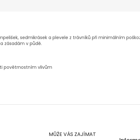
mpelišek, sedmikrásek a plevele z trávníků při minimálním pošk
ti a zásadám v půdě.
roti povětrnostním vlivům
MŮŽE VÁS ZAJÍMAT