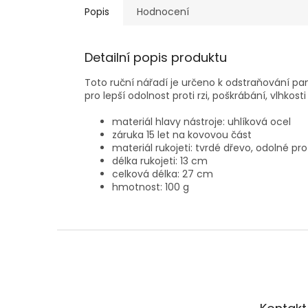
Popis
Hodnocení
Detailní popis produktu
Toto ruční nářadí je určeno k odstraňování pa
pro lepší odolnost proti rzi, poškrábání, vlhkos
materiál hlavy nástroje: uhlíková ocel
záruka 15 let na kovovou část
materiál rukojeti: tvrdé dřevo, odolné p
délka rukojeti: 13 cm
celková délka: 27 cm
hmotnost: 100 g
Z
á
p
a
t