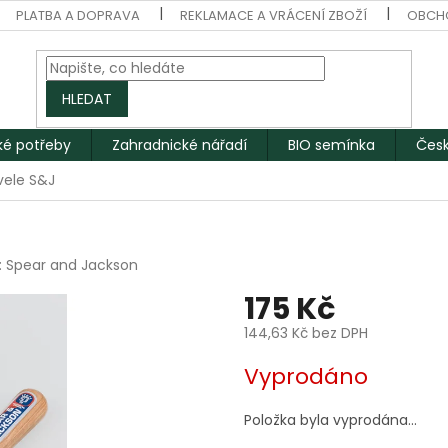
PLATBA A DOPRAVA
REKLAMACE A VRÁCENÍ ZBOŽÍ
OBCH
HLEDAT
ké potřeby
Zahradnické nářadí
BIO semínka
Česk
vele S&J
:
Spear and Jackson
175 Kč
144,63 Kč bez DPH
Měrná
Vyprodáno
cena:
Položka byla vyprodána…