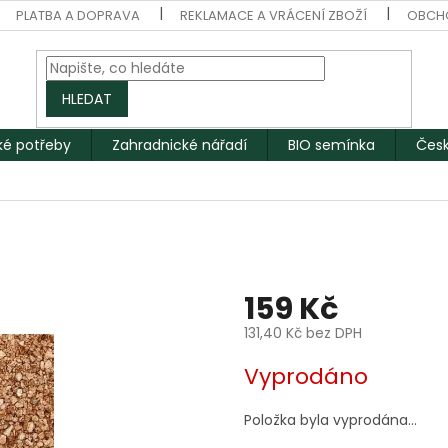
PLATBA A DOPRAVA
REKLAMACE A VRÁCENÍ ZBOŽÍ
OBCH
HLEDAT
ké potřeby
Zahradnické nářadí
BIO semínka
Česk
159 Kč
131,40 Kč bez DPH
Měrná
Vyprodáno
cena:
Položka byla vyprodána…