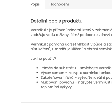
Popis
Hodnocení
Detailní popis produktu
Vermikulit je přírodní minerál, který v zahradn
zadržuje vodu a živiny, čímž podporuje zdravý r
Vermikulit pomáhá udržet vlhkost v půdě a zab
růst kořenů, usnadňuje klíčení a chrání semín
Jak ho použít?
Příměs do substrátu – smíchejte vermikul
Výsev semen – zasypte semínka tenkou vrs
Zakořeňování řízků – vytvořte ideální po
Mulčování povrchu – nasypte vermikulit n
teplotními výkyvy.
Z
á