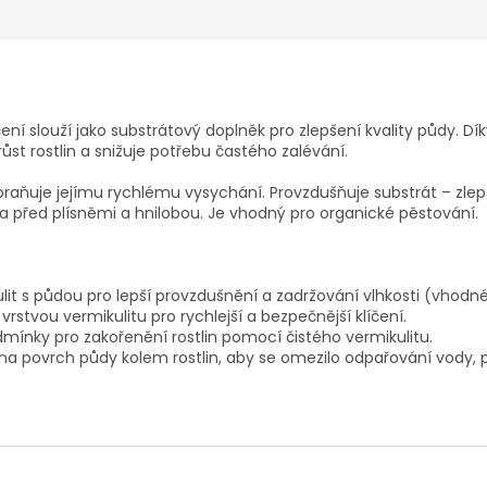
ičení slouží jako substrátový doplněk pro zlepšení kvality půdy. D
ůst rostlin a snižuje potřebu častého zalévání.
raňuje jejímu rychlému vysychání. Provzdušňuje substrát – zlep
ka před plísněmi a hnilobou. Je vhodný pro organické pěstování.
it s půdou pro lepší provzdušnění a zadržování vlhkosti (vhodné i
tvou vermikulitu pro rychlejší a bezpečnější klíčení.
dmínky pro zakořenění rostlin pomocí čistého vermikulitu.
a povrch půdy kolem rostlin, aby se omezilo odpařování vody, pot