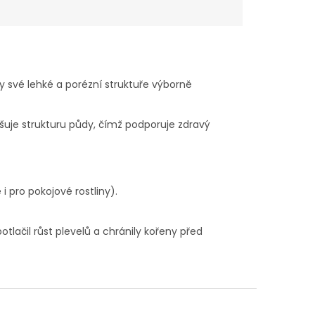
íky své lehké a porézní struktuře výborně
šuje strukturu půdy, čímž podporuje zdravý
 pro pokojové rostliny).
lačil růst plevelů a chránily kořeny před