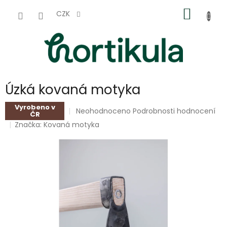
Přejít
NÁKUP
na
CZK
obsah
KOŠÍK
Úzká kovaná motyka
Vyrobeno v
Průměrné
Neohodnoceno
Podrobnosti hodnocení
ČR
hodnocení
Značka:
Kovaná motyka
produktu
je
0,0
z
5
hvězdiček.