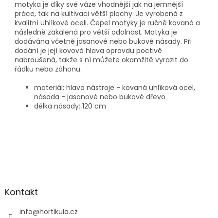
motyka je díky své váze vhodnější jak na jemnější
práce, tak na kultivaci větší plochy. Je vyrobená z
kvalitní uhlíkové oceli. Čepel motyky je ručně kovaná a
následně zakalená pro větší odolnost. Motyka je
dodávána včetně jasanové nebo bukové násady. Při
dodání je její kovová hlava opravdu poctivě
nabroušená, takže s ní můžete okamžitě vyrazit do
řádku nebo záhonu.
materiál: hlava nástroje - kovaná uhlíková ocel,
násada - jasanové nebo bukové dřevo
délka násady: 120 cm
Z
á
p
a
Kontakt
t
í
info
@
hortikula.cz