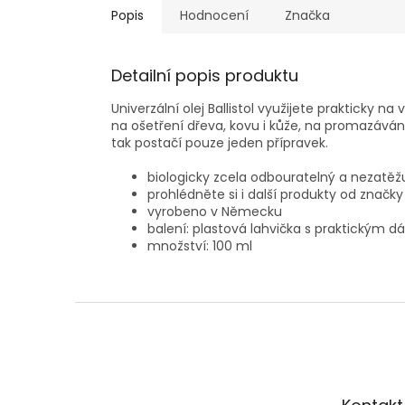
Popis
Hodnocení
Značka
Detailní popis produktu
Univerzální olej Ballistol využijete prakticky 
na ošetření dřeva, kovu i kůže, na promazáván
tak postačí pouze jeden přípravek.
biologicky zcela odbouratelný a nezatěžu
prohlédněte si i další produkty od značk
vyrobeno v Německu
balení: plastová lahvička s praktickým 
množství: 100 ml
Z
á
p
a
t