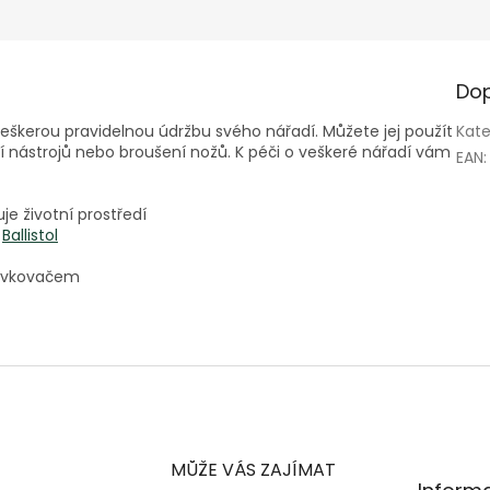
Dop
na veškerou pravidelnou údržbu svého nářadí. Můžete jej použít
Kate
í nástrojů nebo broušení nožů. K péči o veškeré nářadí vám
EAN
:
je životní prostředí
y
Ballistol
dávkovačem
MŮŽE VÁS ZAJÍMAT