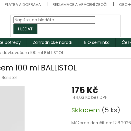
PLATBA A DOPRAVA
REKLAMACE A VRÁCENÍ ZBOŽÍ
OBCH
HLEDAT
ké potřeby
Zahradnické nářadí
BIO semínka
Česk
j s dávkovačem 100 ml BALLISTOL
čem 100 ml BALLISTOL
:
Ballistol
175 Kč
144,63 Kč bez DPH
Měrná
Skladem
(5 ks)
cena:
Můžeme doručit do:
12.8.2026