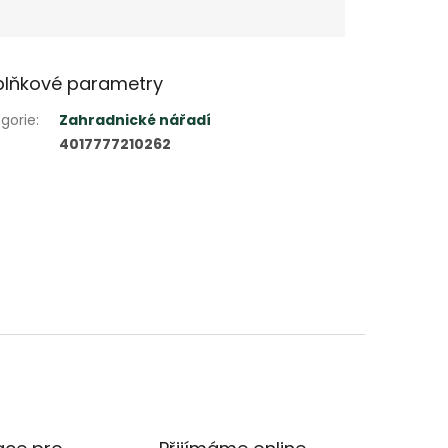
lňkové parametry
gorie
:
Zahradnické nářadí
4017777210262