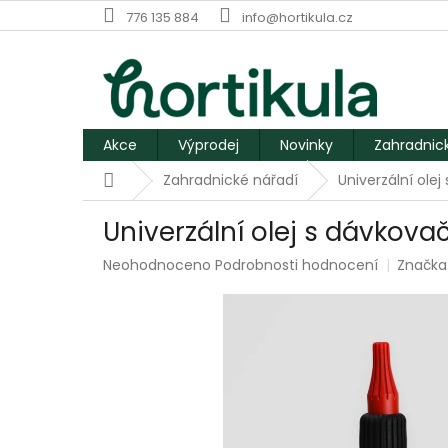
Přejít
776 135 884
info@hortikula.cz
na
obsah
Akce
Výprodej
Novinky
Zahradnic
Domů
Zahradnické nářadí
Univerzální ole
Univerzální olej s dávkova
Průměrné
Neohodnoceno
Podrobnosti hodnocení
Značka
hodnocení
produktu
je
0,0
z
5
hvězdiček.