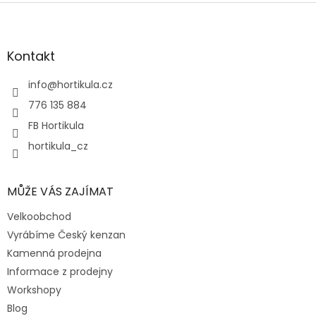
Z
á
p
a
Kontakt
t
í
info
@
hortikula.cz
776 135 884
FB Hortikula
hortikula_cz
MŮŽE VÁS ZAJÍMAT
Velkoobchod
Vyrábíme Český kenzan
Kamenná prodejna
Informace z prodejny
Workshopy
Blog