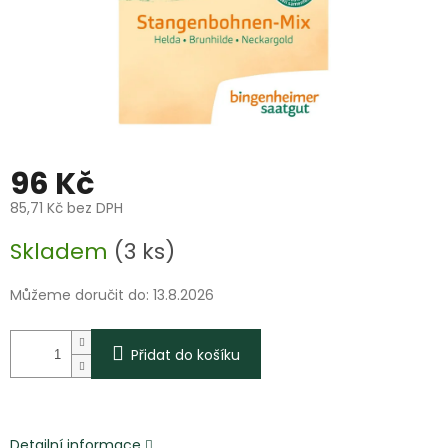
96 Kč
85,71 Kč bez DPH
Měrná
Skladem
(3 ks)
cena:
Můžeme doručit do:
13.8.2026
Přidat do košíku
Detailní informace