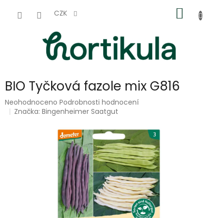
Přejít
NÁKUP
na
CZK
obsah
KOŠÍK
BIO Tyčková fazole mix G816
Průměrné
Neohodnoceno
Podrobnosti hodnocení
hodnocení
Značka:
Bingenheimer Saatgut
produktu
je
0,0
z
5
hvězdiček.