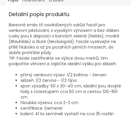
Popis
Hodnocení
Značka
Detailní popis produktu
Barevná směs tří osvědčených odrůd fazolí pro
venkovní pěstování, s vysokým výnosem a bez vláken.
Lusky jsou k dispozici v barvách zelené (Helda), modré
(Blauhilde) a žluté (Neckargold). Fazole vysévejte ne
příliš hluboko a až po pozdních jarních mrazech, do
dobře prohřáté půdy.
TIP: Fazole zastřihněte ve výšce dvou metrů; tím
podpoříte větvení a zajistíte ideální výšku pro sklizeň.
přímý venkovní výsev: 1/2 května - červen
sklizeň: 1/2 června - 1/2 října
spon výsadby: 50 x 30–40 cm, ideální jsou dvojité
řady s rozestupem cca 50 cm a cestou 120–150
cm
hloubka výsevu: cca 2-3 cm
certifikace: Demeter
balení: 41 ks semínek vystačí na cca 35 rostlin