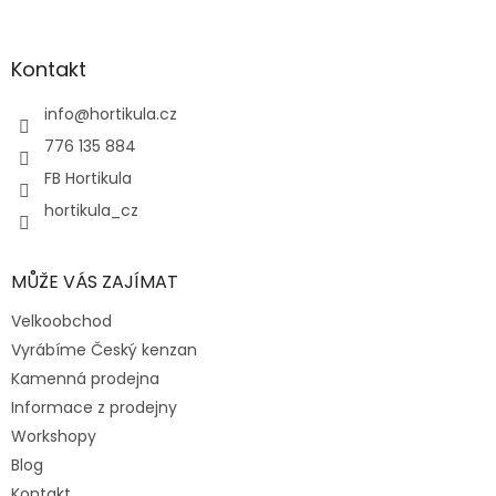
á
p
a
Kontakt
t
í
info
@
hortikula.cz
776 135 884
FB Hortikula
hortikula_cz
MŮŽE VÁS ZAJÍMAT
Velkoobchod
Vyrábíme Český kenzan
Kamenná prodejna
Informace z prodejny
Workshopy
Blog
Kontakt