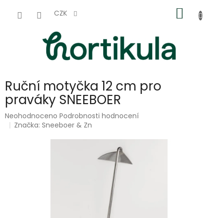
Přejít
NÁKUP
na
CZK
obsah
KOŠÍK
Ruční motyčka 12 cm pro
praváky SNEEBOER
Průměrné
Neohodnoceno
Podrobnosti hodnocení
hodnocení
Značka:
Sneeboer & Zn
produktu
je
0,0
z
5
hvězdiček.