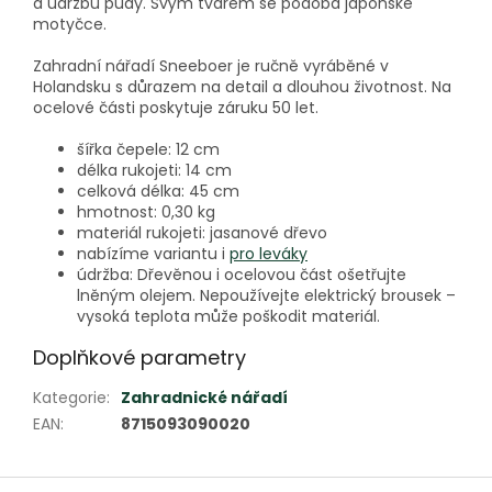
a údržbu půdy. Svým tvarem se podobá japonské
motyčce.
Zahradní nářadí Sneeboer je ručně vyráběné v
Holandsku s důrazem na detail a dlouhou životnost. Na
ocelové části poskytuje záruku 50 let.
šířka čepele: 12 cm
délka rukojeti: 14 cm
celková délka: 45 cm
hmotnost: 0,30 kg
materiál rukojeti: jasanové dřevo
nabízíme variantu i
pro leváky
údržba: Dřevěnou i ocelovou část ošetřujte
lněným olejem. Nepoužívejte elektrický brousek –
vysoká teplota může poškodit materiál.
Doplňkové parametry
Kategorie
:
Zahradnické nářadí
EAN
:
8715093090020
Z