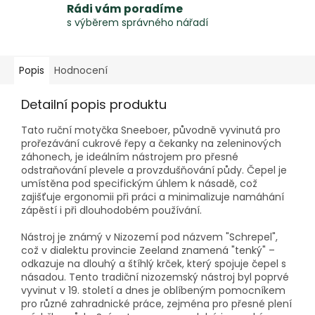
Rádi vám poradíme
s výběrem správného nářadí
Popis
Hodnocení
Detailní popis produktu
Tato ruční motyčka Sneeboer, původně vyvinutá pro
prořezávání cukrové řepy a čekanky na zeleninových
záhonech, je ideálním nástrojem pro přesné
odstraňování plevele a provzdušňování půdy. Čepel je
umístěna pod specifickým úhlem k násadě, což
zajišťuje ergonomii při práci a minimalizuje namáhání
zápěstí i při dlouhodobém používání.
Nástroj je známý v Nizozemí pod názvem "Schrepel",
což v dialektu provincie Zeeland znamená "tenký" –
odkazuje na dlouhý a štíhlý krček, který spojuje čepel s
násadou. Tento tradiční nizozemský nástroj byl poprvé
vyvinut v 19. století a dnes je oblíbeným pomocníkem
pro různé zahradnické práce, zejména pro přesné plení