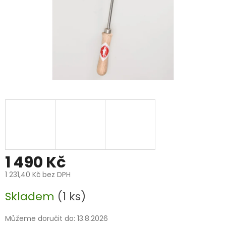
1 490 Kč
1 231,40 Kč bez DPH
Měrná
Skladem
(1 ks)
cena:
Můžeme doručit do:
13.8.2026