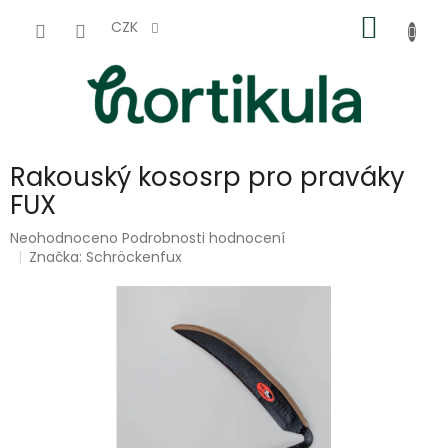
Přejít
NÁKUP
na
CZK
obsah
KOŠÍK
Rakouský kososrp pro praváky
FUX
Průměrné
Neohodnoceno
Podrobnosti hodnocení
hodnocení
Značka:
Schröckenfux
produktu
je
0,0
z
5
hvězdiček.