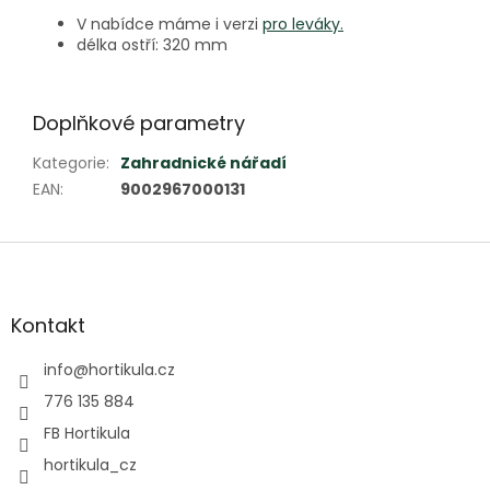
V nabídce máme i verzi
pro leváky.
délka ostří: 320 mm
Doplňkové parametry
Kategorie
:
Zahradnické nářadí
EAN
:
9002967000131
Z
á
p
a
Kontakt
t
í
info
@
hortikula.cz
776 135 884
FB Hortikula
hortikula_cz