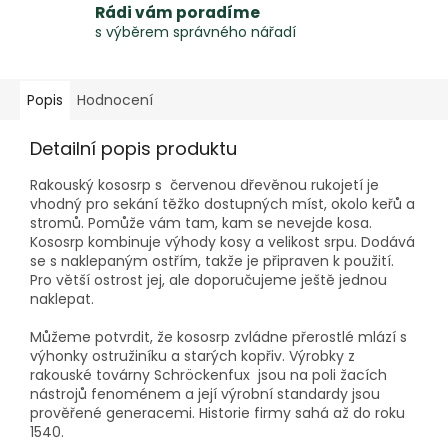
Rádi vám poradíme
s výběrem správného nářadí
Popis
Hodnocení
Detailní popis produktu
Rakouský kososrp s červenou dřevěnou rukojetí je
vhodný pro sekání těžko dostupných míst, okolo keřů a
stromů. Pomůže vám tam, kam se nevejde kosa.
Kososrp kombinuje výhody kosy a velikost srpu. Dodává
se s naklepaným ostřím, takže je připraven k použití.
Pro větší ostrost jej, ale doporučujeme ještě jednou
naklepat.
Můžeme potvrdit, že kososrp zvládne přerostlé mlází s
výhonky ostružiníku a starých kopřiv. Výrobky z
rakouské továrny Schröckenfux jsou na poli žacích
nástrojů fenoménem a její výrobní standardy jsou
prověřené generacemi. Historie firmy sahá až do roku
1540.