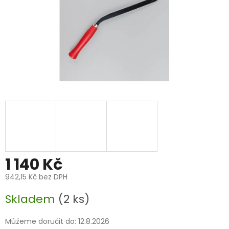
1 140 Kč
942,15 Kč bez DPH
Měrná
Skladem
(2 ks)
cena:
Můžeme doručit do:
12.8.2026