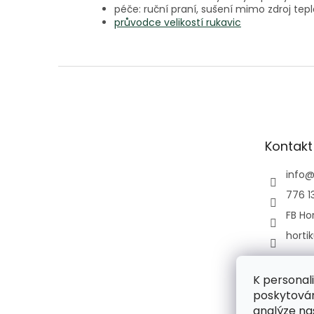
péče: ruční praní, sušení mimo zdroj tep
průvodce velikostí rukavic
Z
á
p
a
t
Kontakt
í
info
776 1
FB Hor
horti
K personal
poskytován
analýze na