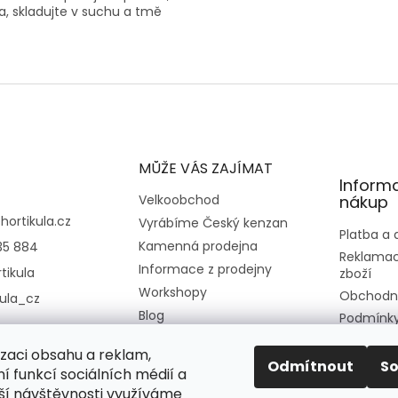
la, skladujte v suchu a tmě
MŮŽE VÁS ZAJÍMAT
Inform
Velkoobchod
nákup
@
hortikula.cz
Vyrábíme Český kenzan
Platba a
Kamenná prodejna
35 884
Reklamac
Informace z prodejny
tikula
zboží
Workshopy
Obchodn
kula_cz
Blog
Podmínky
osobních
Kontakt
izaci obsahu a reklam,
Moje obj
O nás
Odmítnout
S
í funkcí sociálních médií a
ší návštěvnosti využíváme