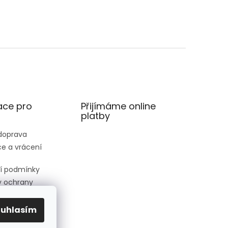
ace pro
Přijímáme online
platby
 doprava
e a vrácení
í podmínky
 ochrany
 údajů
ednávka
ouhlasím