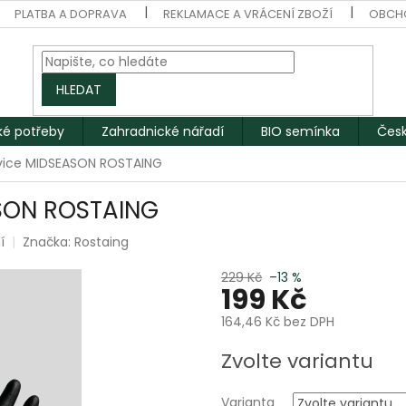
PLATBA A DOPRAVA
REKLAMACE A VRÁCENÍ ZBOŽÍ
OBCH
HLEDAT
ké potřeby
Zahradnické nářadí
BIO semínka
Česk
avice MIDSEASON ROSTAING
ASON ROSTAING
í
Značka:
Rostaing
229 Kč
–13 %
199 Kč
164,46 Kč bez DPH
Měrná
Zvolte variantu
cena:
Varianta