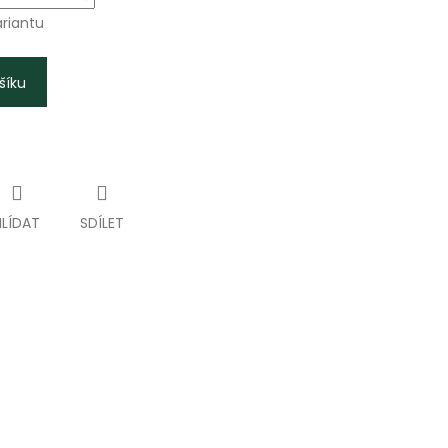
ariantu
šíku
HLÍDAT
SDÍLET