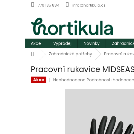
Přejít
776 135 884
info@hortikula.cz
na
obsah
Akce
Výprodej
Novinky
Zahradnic
Domů
Zahradnické potřeby
Pracovní ruk
Pracovní rukavice MIDSE
Průměrné
Neohodnoceno
Podrobnosti hodnocen
Akce
hodnocení
produktu
je
0,0
z
5
hvězdiček.