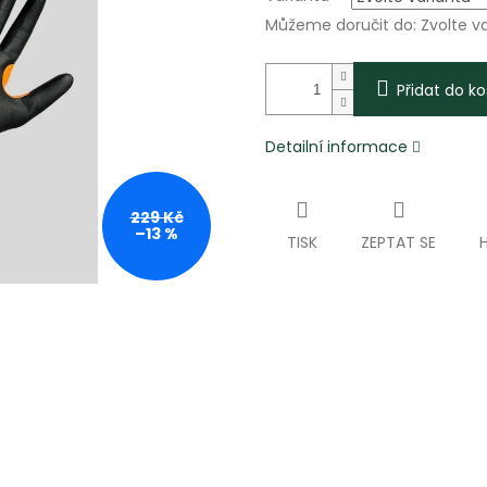
Můžeme doručit do:
Zvolte v
Přidat do ko
Detailní informace
229 Kč
–13 %
TISK
ZEPTAT SE