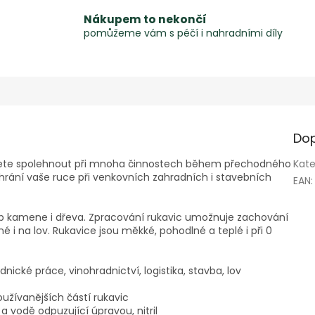
Nákupem to nekončí
pomůžeme vám s péčí i nahradními díly
Dop
žete spolehnout při mnoha činnostech během přechodného
Kate
rání vaše ruce při venkovních zahradních i stavebních
EAN
:
p kamene i dřeva. Zpracování rukavic umožnuje zachování
 i na lov. Rukavice jsou měkké, pohodlné a teplé i při 0
nické práce, vinohradnictví, logistika, stavba, lov
oužívanějších částí rukavic
 a vodě odpuzující úpravou, nitril