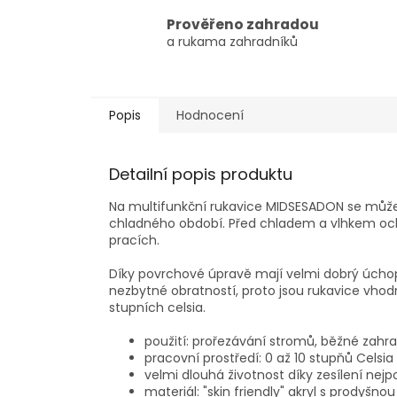
Prověřeno zahradou
a rukama zahradníků
Popis
Hodnocení
Detailní popis produktu
Na multifunkční rukavice MIDSESADON se mů
chladného období. Před chladem a vlhkem och
pracích.
Díky povrchové úpravě mají velmi dobrý úcho
nezbytné obratností, proto jsou rukavice vhodné
stupních celsia.
použití: prořezávání stromů, běžné zahrad
pracovní prostředí: 0 až 10 stupňů Celsia
velmi dlouhá životnost díky zesílení nejp
materiál: "skin friendly" akryl s prodyšnou