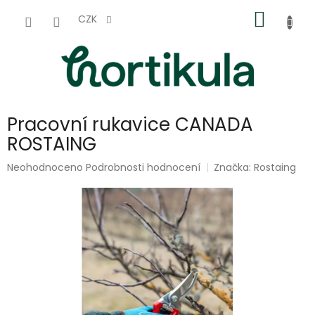
Přejít
NÁKUP
na
CZK
obsah
KOŠÍK
Pracovní rukavice CANADA
ROSTAING
Průměrné
Neohodnoceno
Podrobnosti hodnocení
Značka:
Rostaing
hodnocení
produktu
je
0,0
z
5
hvězdiček.