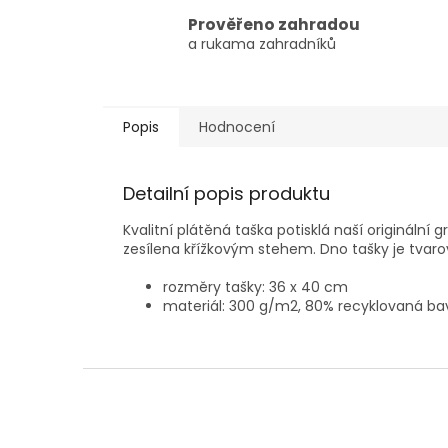
Prověřeno zahradou
a rukama zahradníků
Popis
Hodnocení
Detailní popis produktu
Kvalitní plátěná taška potisklá naší originální 
zesílena křížkovým stehem. Dno tašky je tvaro
rozměry tašky: 36 x 40 cm
materiál: 300 g/m2, 80% recyklovaná bav
Z
á
p
a