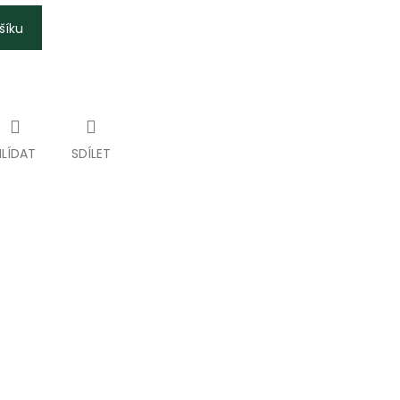
šíku
HLÍDAT
SDÍLET