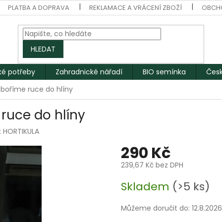
PLATBA A DOPRAVA
REKLAMACE A VRÁCENÍ ZBOŽÍ
OBCH
HLEDAT
ké potřeby
Zahradnické nářadí
BIO semínka
Česk
 boříme ruce do hlíny
ruce do hlíny
:
HORTIKULA
290 Kč
239,67 Kč bez DPH
Měrná
Skladem
(>5 ks)
cena:
Můžeme doručit do:
12.8.2026