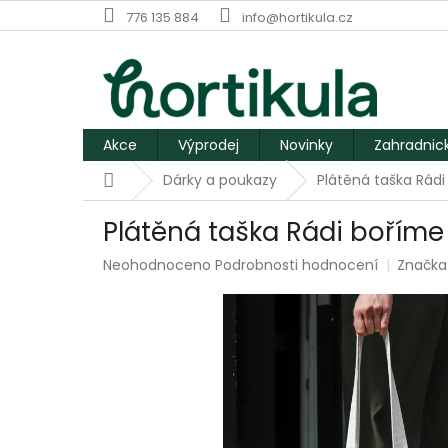
Přejít
776 135 884
info@hortikula.cz
na
obsah
Akce
Výprodej
Novinky
Zahradnic
Domů
Dárky a poukazy
Plátěná taška Rádi
Plátěná taška Rádi boříme 
Průměrné
Neohodnoceno
Podrobnosti hodnocení
Značka
hodnocení
produktu
je
0,0
z
5
hvězdiček.