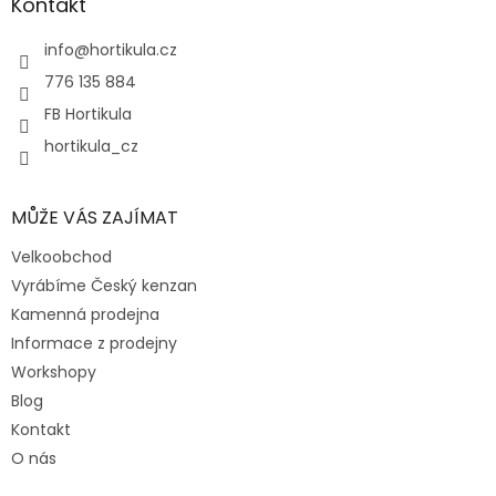
a
Kontakt
t
í
info
@
hortikula.cz
776 135 884
FB Hortikula
hortikula_cz
MŮŽE VÁS ZAJÍMAT
Velkoobchod
Vyrábíme Český kenzan
Kamenná prodejna
Informace z prodejny
Workshopy
Blog
Kontakt
O nás