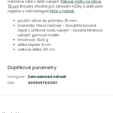
nabízíme také s delší rukojetí:
Pákové nůžky na větve
75 cm
Brousky vhodné pro zahradní nůžky a další péči
najdete v naší kategorii
Péče o nářadí.
použití: větve do průměru 35 mm
materiály: hlava nástroje - dvoubřitá kovaná
čepel z uhlíkové oceli, rukojeť - kovaná hliníková
rukojeť, gumová madla
hmotnost: 1045 g
délka čepele: 9 cm
celková délka: 60 cm
Doplňkové parametry
Kategorie
:
Zahradnické nářadí
EAN
:
4006457042101
Z
á
p