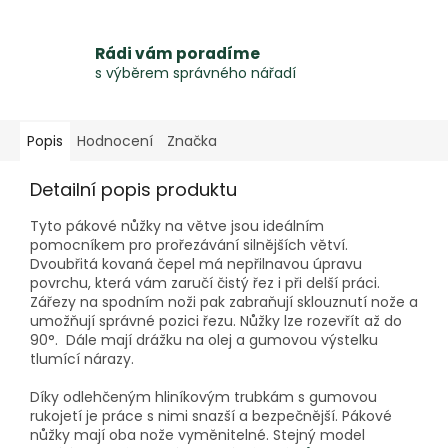
Rádi vám poradíme
s výběrem správného nářadí
Popis
Hodnocení
Značka
Detailní popis produktu
Tyto pákové nůžky na větve jsou ideálním
pomocníkem pro prořezávání silnějších větví.
Dvoubřitá kovaná čepel má nepřilnavou úpravu
povrchu, která vám zaručí čistý řez i při delší práci.
Zářezy na spodním noži pak zabraňují sklouznutí nože a
umožňují správné pozici řezu. Nůžky lze rozevřít až do
90°. Dále mají drážku na olej a gumovou výstelku
tlumící nárazy.
Díky odlehčeným hliníkovým trubkám s gumovou
rukojetí je práce s nimi snazší a bezpečnější. Pákové
nůžky mají oba nože vyměnitelné. Stejný model