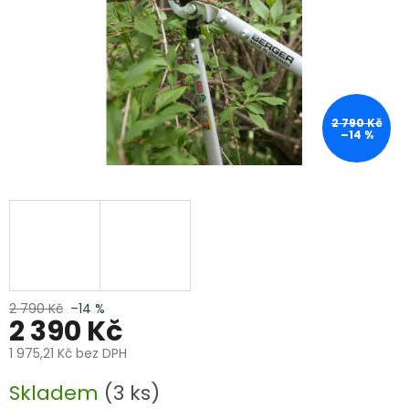
2 790 Kč
–14 %
2 790 Kč
–14 %
2 390 Kč
1 975,21 Kč bez DPH
Měrná
Skladem
(3 ks)
cena: