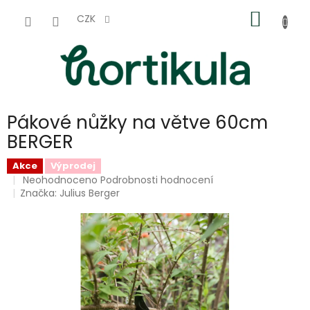
Přejít
NÁKUP
na
CZK
obsah
KOŠÍK
Pákové nůžky na větve 60cm
BERGER
Akce
Výprodej
Průměrné
Neohodnoceno
Podrobnosti hodnocení
hodnocení
Značka:
Julius Berger
produktu
je
0,0
z
5
hvězdiček.