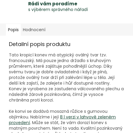
Rádi vám poradíme
s výběrem správného nářadí
Popis
Hodnocení
Detailní popis produktu
Tato kropicí konev má atypický oválný tvar tzv.
francouzský. Má pouze jedno držadlo s kruhovým
průměrem, které zajištuje pohodlnější úchop. Díky
svému tvaru je dobře ovladatelná i když je plná,
protože oválný tvar drží při zalévání lépe u těla. Její
delší krk zajistí, že zalejete i hůř dostupné rostliny.
Konev je vyrobena ze zastudena válcovaného plechu a
následně žárově pozinkována, čímž je vysoce
chráněna proti korozi.
Ke konvi se dodává mosazná růžice s gumovou
objímkou. Nabízíme i její
8 l verzi v lahvově zeleném
provedení
. Může se stát, že vám dorazí konev s
matným povrchem. Není to vada. Kvalitní pozinkovaný