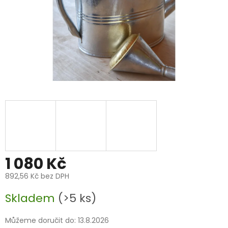
1 080 Kč
892,56 Kč bez DPH
Měrná
Skladem
(>5 ks)
cena:
Můžeme doručit do:
13.8.2026