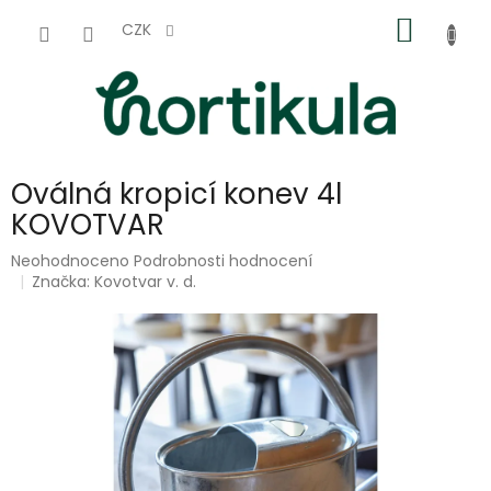
Přejít
NÁKUP
na
CZK
obsah
KOŠÍK
Oválná kropicí konev 4l
KOVOTVAR
Průměrné
Neohodnoceno
Podrobnosti hodnocení
hodnocení
Značka:
Kovotvar v. d.
produktu
je
0,0
z
5
hvězdiček.