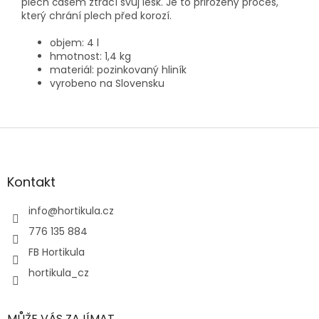
plech časem ztrácí svůj lesk. Je to přirozený proces,
který chrání plech před korozí.
objem: 4 l
hmotnost: 1,4 kg
materiál: pozinkovaný hliník
vyrobeno na Slovensku
Z
á
p
a
Kontakt
t
í
info
@
hortikula.cz
776 135 884
FB Hortikula
hortikula_cz
MŮŽE VÁS ZAJÍMAT