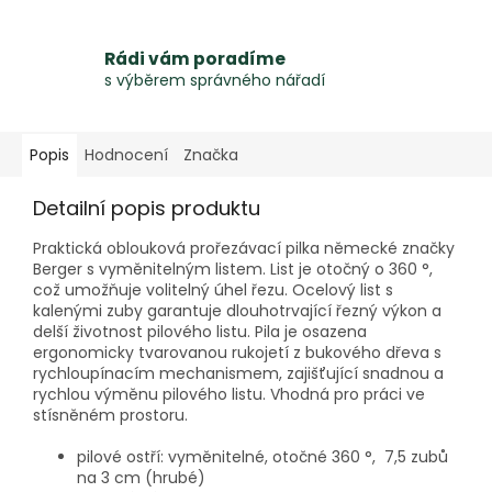
Rádi vám poradíme
s výběrem správného nářadí
Popis
Hodnocení
Značka
Detailní popis produktu
Praktická oblouková prořezávací pilka německé značky
Berger s vyměnitelným listem. List je otočný o 360 °,
což umožňuje volitelný úhel řezu. Ocelový list s
kalenými zuby garantuje dlouhotrvající řezný výkon a
delší životnost pilového listu. Pila je osazena
ergonomicky tvarovanou rukojetí z bukového dřeva s
rychloupínacím mechanismem, zajišťující snadnou a
rychlou výměnu pilového listu. Vhodná pro práci ve
stísněném prostoru.
pilové ostří: vyměnitelné, otočné 360 °, 7,5 zubů
na 3 cm (hrubé)