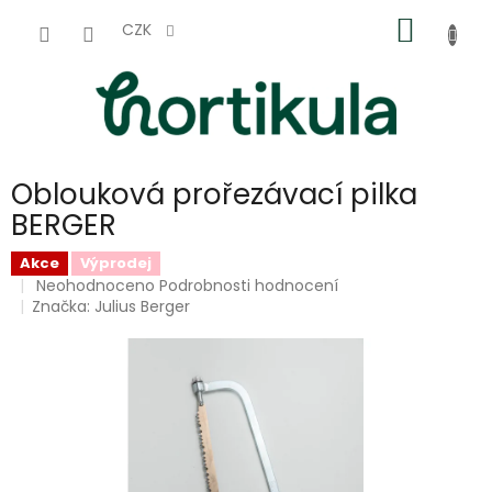
Přejít
NÁKUP
na
CZK
obsah
KOŠÍK
Oblouková prořezávací pilka
BERGER
Akce
Výprodej
Průměrné
Neohodnoceno
Podrobnosti hodnocení
hodnocení
Značka:
Julius Berger
produktu
je
0,0
z
5
hvězdiček.