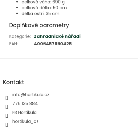
celková váha: 690 g
celková délka: 50 cm
délka ostří: 35 cm
Doplňkové parametry
Kategorie
:
Zahradnické nářadí
EAN
:
4006457690425
Z
á
p
a
Kontakt
t
í
info
@
hortikula.cz
776 135 884
FB Hortikula
hortikula_cz