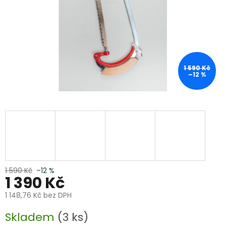
1 590 Kč
–12 %
1 590 Kč
–12 %
1 390 Kč
1 148,76 Kč bez DPH
Měrná
Skladem
(3 ks)
cena: