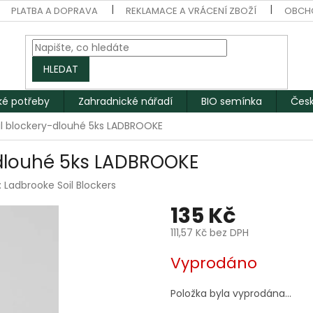
PLATBA A DOPRAVA
REKLAMACE A VRÁCENÍ ZBOŽÍ
OBCH
HLEDAT
ké potřeby
Zahradnické nářadí
BIO semínka
Česk
il blockery-dlouhé 5ks LADBROOKE
-dlouhé 5ks LADBROOKE
:
Ladbrooke Soil Blockers
135 Kč
111,57 Kč bez DPH
Měrná
Vyprodáno
cena:
Položka byla vyprodána…