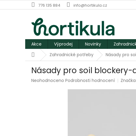
Přejít
776 135 884
info@hortikula.cz
na
obsah
Akce
Výprodej
Novinky
Zahradnic
Domů
Zahradnické potřeby
Násady pro so
Násady pro soil blockery
Průměrné
Neohodnoceno
Podrobnosti hodnocení
Značka
hodnocení
produktu
je
0,0
z
5
hvězdiček.