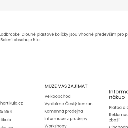
 Ladbrooke. Dlouhé plastové kolíčky jsou vhodné především pro 
Balení obsahuje 5 ks.
MŮŽE VÁS ZAJÍMAT
Inform
Velkoobchod
nákup
@
hortikula.cz
Vyrábíme Český kenzan
Platba a
Kamenná prodejna
35 884
Reklamac
Informace z prodejny
tikula
zboží
Workshopy
Obchodn