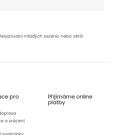
přesazovaní mladých sazenic nebo větší
ace pro
Přijímáme online
platby
 doprava
e a vrácení
í podmínky