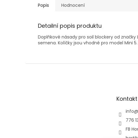
Popis
Hodnocení
Detailní popis produktu
Doplňkové násady pro soil blockery od značky
semena. Kolíčky jsou vhodné pro model Mini 5. 
Z
á
p
a
t
Kontakt
í
info
776 1
FB Hor