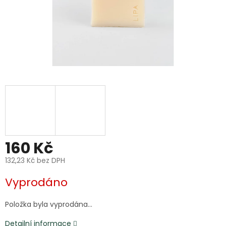
160 Kč
132,23 Kč bez DPH
Měrná
Vyprodáno
cena:
Položka byla vyprodána…
Detailní informace