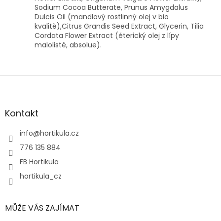
Sodium Cocoa Butterate, Prunus Amygdalus
Dulcis Oil (mandlový rostlinný olej v bio
kvalitě),Citrus Grandis Seed Extract, Glycerin, Tilia
Cordata Flower Extract (éterický olej z lípy
malolisté, absolue).
Z
á
p
a
Kontakt
t
í
info
@
hortikula.cz
776 135 884
FB Hortikula
hortikula_cz
MŮŽE VÁS ZAJÍMAT