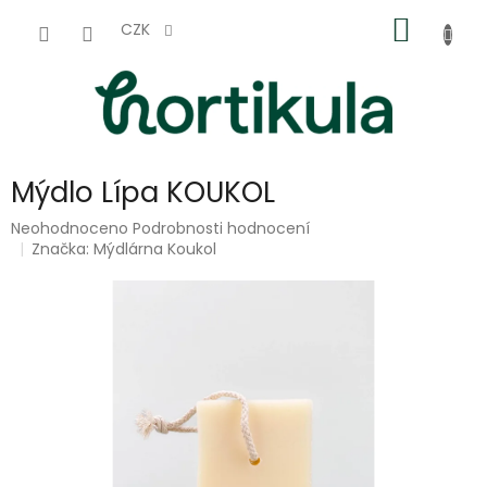
Přejít
NÁKUP
na
CZK
obsah
KOŠÍK
Mýdlo Lípa KOUKOL
Průměrné
Neohodnoceno
Podrobnosti hodnocení
hodnocení
Značka:
Mýdlárna Koukol
produktu
je
0,0
z
5
hvězdiček.