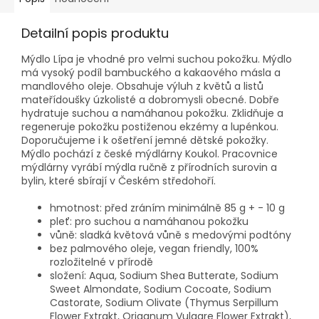
Detailní popis produktu
Mýdlo Lípa je vhodné pro velmi suchou pokožku. Mýdlo
má vysoký podíl bambuckého a kakaového másla a
mandlového oleje. Obsahuje výluh z květů a listů
mateřídoušky úzkolisté a dobromysli obecné. Dobře
hydratuje suchou a namáhanou pokožku. Zklidňuje a
regeneruje pokožku postiženou ekzémy a lupénkou.
Doporučujeme i k ošetření jemné dětské pokožky.
Mýdlo pochází z české mýdlárny Koukol. Pracovnice
mýdlárny vyrábí mýdla ručně z přírodních surovin a
bylin, které sbírají v Českém středohoří.
hmotnost: před zráním minimálně 85 g + - 10 g
pleť: pro suchou a namáhanou pokožku
vůně: sladká květová vůně s medovými podtóny
bez palmového oleje, vegan friendly, 100%
rozložitelné v přírodě
složení: Aqua, Sodium Shea Butterate, Sodium
Sweet Almondate, Sodium Cocoate, Sodium
Castorate, Sodium Olivate (Thymus Serpillum
Flower Extrakt, Origanum Vulgare Flower Extrakt),