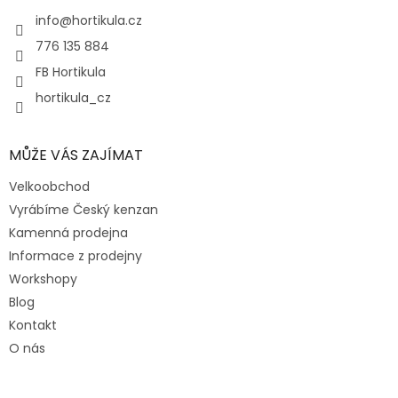
t
í
info
@
hortikula.cz
776 135 884
FB Hortikula
hortikula_cz
MŮŽE VÁS ZAJÍMAT
Velkoobchod
Vyrábíme Český kenzan
Kamenná prodejna
Informace z prodejny
Workshopy
Blog
Kontakt
O nás