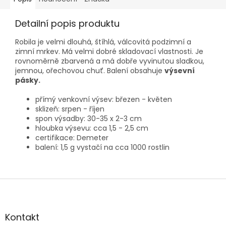
Detailní popis produktu
Robila je velmi dlouhá, štíhlá, válcovitá podzimní a
zimní mrkev. Má velmi dobré skladovací vlastnosti. Je
rovnoměrně zbarvená a má dobře vyvinutou sladkou,
jemnou, ořechovou chuť. Balení obsahuje
výsevní
pásky.
přímý venkovní výsev: březen - květen
sklizeň: srpen - říjen
spon výsadby:
30-35 x 2-3 cm
hloubka výsevu: cca 1,5 - 2,5 cm
certifikace: Demeter
balení: 1,5 g vystačí na cca 1000 rostlin
Z
á
p
a
Kontakt