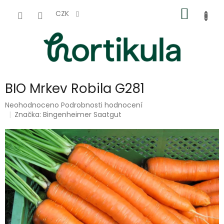
Přejít
NÁKUP
na
CZK
obsah
KOŠÍK
BIO Mrkev Robila G281
Průměrné
Neohodnoceno
Podrobnosti hodnocení
hodnocení
Značka:
Bingenheimer Saatgut
produktu
je
0,0
z
5
hvězdiček.