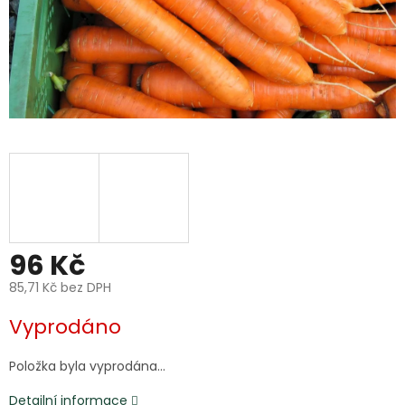
96 Kč
85,71 Kč bez DPH
Měrná
Vyprodáno
cena:
Položka byla vyprodána…
Detailní informace