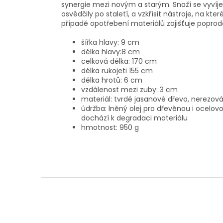
synergie mezi novým a starým. Snaží se vyvíjet
osvědčily po staletí, a vzkřísit nástroje, na kt
případě opotřebení materiálů zajišťuje poprodej
šířka hlavy: 9 cm
délka hlavy:8 cm
celková délka: 170 cm
délka rukojeti 155 cm
délka hrotů: 6 cm
vzdálenost mezi zuby: 3 cm
materiál: tvrdé jasanové dřevo, nerezová
údržba: lněný olej pro dřevěnou i ocelov
dochází k degradaci materiálu
hmotnost: 950 g
Z
á
p
a