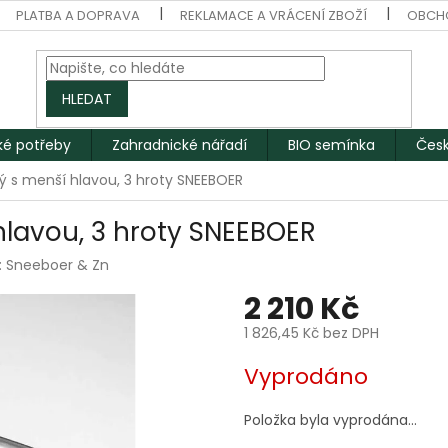
PLATBA A DOPRAVA
REKLAMACE A VRÁCENÍ ZBOŽÍ
OBCH
HLEDAT
ké potřeby
Zahradnické nářadí
BIO semínka
Česk
hý s menší hlavou, 3 hroty SNEEBOER
hlavou, 3 hroty SNEEBOER
:
Sneeboer & Zn
2 210 Kč
1 826,45 Kč bez DPH
Měrná
Vyprodáno
cena:
Položka byla vyprodána…