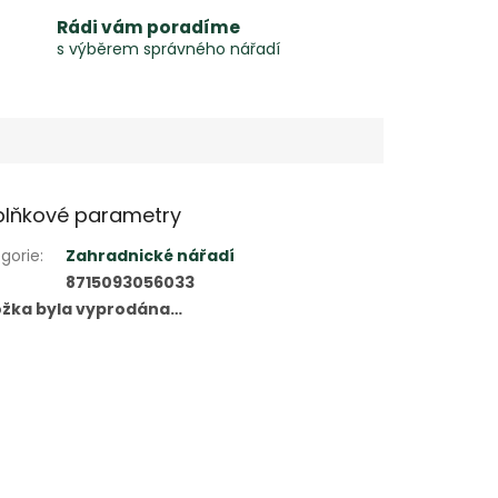
Rádi vám poradíme
s výběrem správného nářadí
lňkové parametry
gorie
:
Zahradnické nářadí
8715093056033
ožka byla vyprodána…