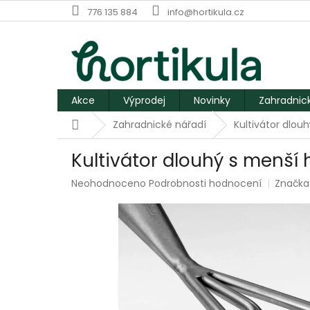
Přejít
776 135 884
info@hortikula.cz
na
obsah
Akce
Výprodej
Novinky
Zahradnic
Domů
Zahradnické nářadí
Kultivátor dlou
Kultivátor dlouhý s menší 
Průměrné
Neohodnoceno
Podrobnosti hodnocení
Značka
hodnocení
produktu
je
0,0
z
5
hvězdiček.