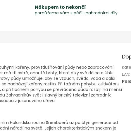
Nákupem to nekončí
pomůžeme vám s péčí i nahradními díly
Dop
s dlouhými kořeny, provzdušňování půdy nebo zapracování
Kate
r má tři ostré, ohnuté hroty, které díky své délce a úhlu
EAN
:
vrstvy půdy umožňuje, aby se vzduch, světlo, voda a další
Pol
e se nacházejí kořeny rostlin. Při tažném pohybu kultivátoru
, a při tlačném pohybu se převrácená půda rozbíjí na menší
u Zahradníkův svět i slavný britský televizní zahradník
násadou z jasanového dřeva.
rním Holandsku rodina Sneeboerů už po čtyři generace od
hradní nářadí na světě. Jejich charakteristickým znakem je