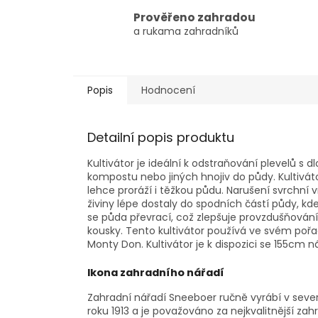
Prověřeno zahradou
a rukama zahradníků
Popis
Hodnocení
Detailní popis produktu
Kultivátor je ideální k odstraňování plevelů 
kompostu nebo jiných hnojiv do půdy. Kultiváto
lehce proráží i těžkou půdu. Narušení svrchní 
živiny lépe dostaly do spodních částí půdy, kd
se půda převrací, což zlepšuje provzdušňování
kousky. Tento kultivátor používá ve svém pořad
Monty Don. Kultivátor je k dispozici se 155cm 
Ikona zahradního nářadí
Zahradní nářadí Sneeboer ručně vyrábí v seve
roku 1913 a je považováno za nejkvalitnější za