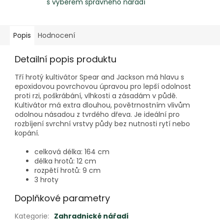
s výběrem správného nářadí
Popis
Hodnocení
Detailní popis produktu
Tří hrotý kultivátor Spear and Jackson má hlavu s
epoxidovou povrchovou úpravou pro lepší odolnost
proti rzi, poškrábání, vlhkosti a zásadám v půdě.
Kultivátor má extra dlouhou, povětrnostním vlivům
odolnou násadou z tvrdého dřeva. Je ideální pro
rozbíjení svrchní vrstvy půdy bez nutnosti rytí nebo
kopání.
celková délka: 164 cm
délka hrotů: 12 cm
rozpětí hrotů: 9 cm
3 hroty
Doplňkové parametry
Kategorie
:
Zahradnické nářadí