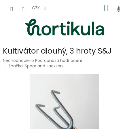
Přejít
NÁKUP
na
CZK
obsah
KOŠÍK
Kultivátor dlouhý, 3 hroty S&J
Průměrné
Neohodnoceno
Podrobnosti hodnocení
hodnocení
Značka:
Spear and Jackson
produktu
je
0,0
z
5
hvězdiček.