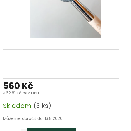
560 Kč
462,81 Kč bez DPH
Měrná
Skladem
(3 ks)
cena:
Můžeme doručit do:
13.8.2026