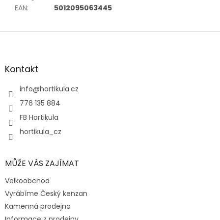
EAN
:
5012095063445
Z
á
p
a
Kontakt
t
í
info
@
hortikula.cz
776 135 884
FB Hortikula
hortikula_cz
MŮŽE VÁS ZAJÍMAT
Velkoobchod
Vyrábíme Český kenzan
Kamenná prodejna
Informace z prodejny