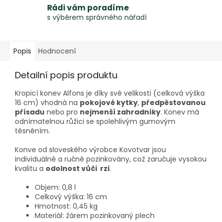
Rádi vám poradíme
s výběrem správného nářadí
Popis
Hodnocení
Detailní popis produktu
Kropicí konev Alfons je díky své velikosti (celková výška
16 cm) vhodná na
pokojové kytky
,
předpěstovanou
přísadu
nebo pro
nejmenší zahradníky
. Konev má
odnímatelnou růžici se spolehlivým gumovým
těsněním.
Konve od sloveského výrobce Kovotvar jsou
individuálně a ručně pozinkovány, což zaručuje vysokou
kvalitu a
odolnost vůči rzi
.
Objem: 0,8 l
Celkový výška: 16 cm
Hmotnost: 0,45 kg
Materiál: žárem pozinkovaný plech