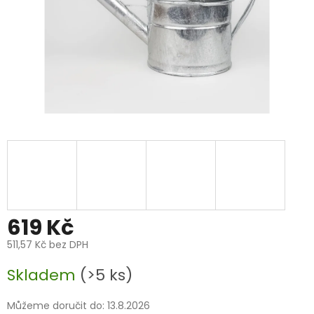
619 Kč
511,57 Kč bez DPH
Měrná
Skladem
(>5 ks)
cena:
Můžeme doručit do:
13.8.2026