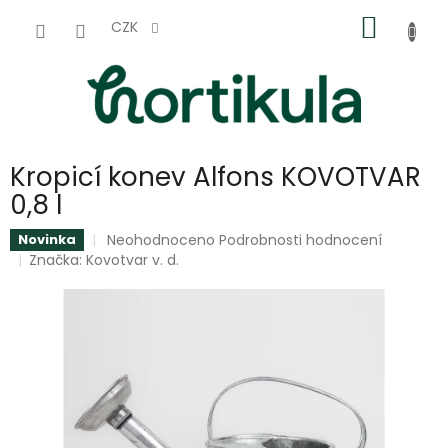
Přejít
NÁKUP
na
CZK
obsah
KOŠÍK
Kropicí konev Alfons KOVOTVAR
0,8 l
Průměrné
Neohodnoceno
Podrobnosti hodnocení
Novinka
hodnocení
Značka:
Kovotvar v. d.
produktu
je
0,0
z
5
hvězdiček.