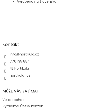
Vyrobeno na Slovensku
Z
á
p
a
Kontakt
t
í
info
@
hortikula.cz
776 135 884
FB Hortikula
hortikula_cz
MŮŽE VÁS ZAJÍMAT
Velkoobchod
Vyrábíme Český kenzan