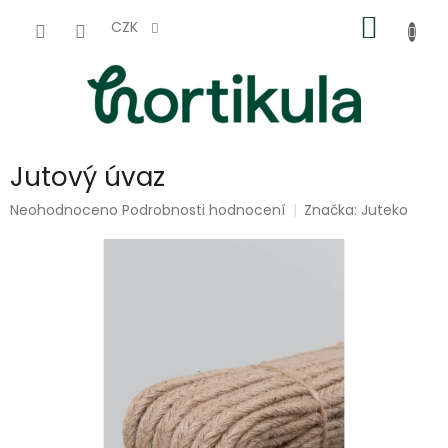
Přejít
NÁKUP
na
CZK
obsah
KOŠÍK
Jutový úvaz
Průměrné
Neohodnoceno
Podrobnosti hodnocení
Značka:
Juteko
hodnocení
produktu
je
0,0
z
5
hvězdiček.