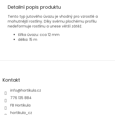
Detailní popis produktu
Tento typ jutového úvazu je vhodný pro vzrostlé a
mohutnější rostliny. Díky svému plochému profilu
nedeformuje rostlinu a unese větší zátěž.
šířka úvazu: cca 12 mm
délka: 15 m
Z
á
p
a
Kontakt
t
í
info
@
hortikula.cz
776 135 884
FB Hortikula
hortikula_cz