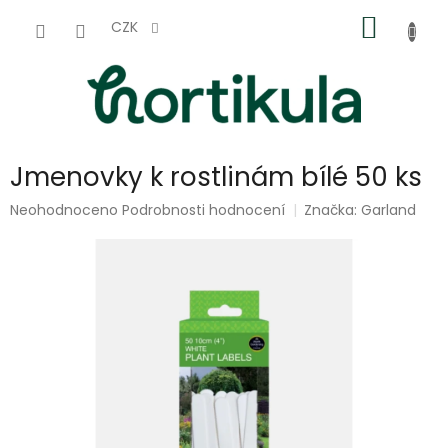
Přejít
NÁKUP
na
CZK
obsah
KOŠÍK
Jmenovky k rostlinám bílé 50 ks
Průměrné
Neohodnoceno
Podrobnosti hodnocení
Značka:
Garland
hodnocení
produktu
je
0,0
z
5
hvězdiček.