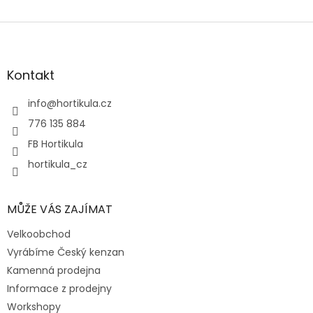
Z
á
p
a
Kontakt
t
í
info
@
hortikula.cz
776 135 884
FB Hortikula
hortikula_cz
MŮŽE VÁS ZAJÍMAT
Velkoobchod
Vyrábíme Český kenzan
Kamenná prodejna
Informace z prodejny
Workshopy