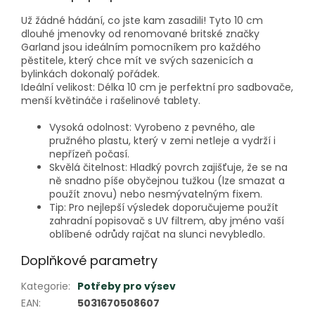
Už žádné hádání, co jste kam zasadili! Tyto 10 cm
dlouhé jmenovky od renomované britské značky
Garland jsou ideálním pomocníkem pro každého
pěstitele, který chce mít ve svých sazenicích a
bylinkách dokonalý pořádek.
Ideální velikost: Délka 10 cm je perfektní pro sadbovače,
menší květináče i rašelinové tablety.
Vysoká odolnost: Vyrobeno z pevného, ale
pružného plastu, který v zemi netleje a vydrží i
nepřízeň počasí.
Skvělá čitelnost: Hladký povrch zajišťuje, že se na
ně snadno píše obyčejnou tužkou (lze smazat a
použít znovu) nebo nesmývatelným fixem.
Tip: Pro nejlepší výsledek doporučujeme použít
zahradní popisovač s UV filtrem, aby jméno vaší
oblíbené odrůdy rajčat na slunci nevybledlo.
Doplňkové parametry
Kategorie
:
Potřeby pro výsev
EAN
:
5031670508607