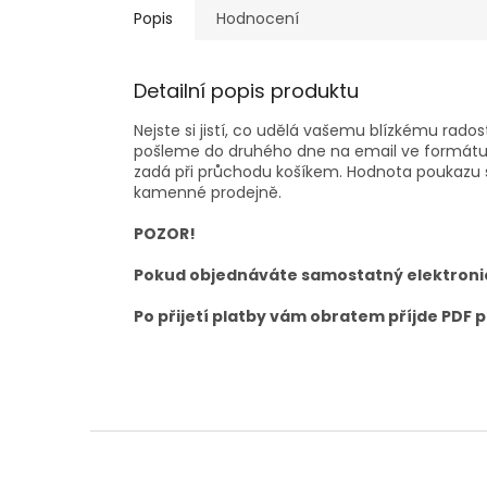
Popis
Hodnocení
Detailní popis produktu
Nejste si jistí, co udělá vašemu blízkému rad
pošleme do druhého dne na email ve formátu PD
zadá při průchodu košíkem. Hodnota poukazu s
kamenné prodejně.
POZOR!
Pokud objednáváte samostatný elektronic
Po přijetí platby vám obratem příjde PDF p
Z
á