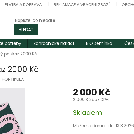
PLATBA A DOPRAVA
REKLAMACE A VRÁCENÍ ZBOŽÍ
OBCH
HLEDAT
ké potřeby
Zahradnické nářadí
BIO semínka
Česk
vý poukaz 2000 Kč
az 2000 Kč
:
HORTIKULA
2 000 Kč
2 000 Kč bez DPH
Měrná
Skladem
cena:
Můžeme doručit do:
13.8.2026