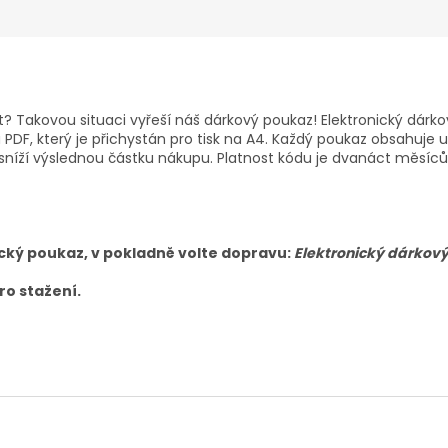
ost? Takovou situaci vyřeší náš dárkový poukaz! Elektronický dá
F, který je přichystán pro tisk na A4. Každý poukaz obsahuje u
níží výslednou částku nákupu. Platnost kódu je dvanáct měsíců 
ký poukaz, v pokladně volte dopravu:
Elektronický dárkov
ro stažení.