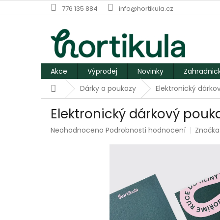
Přejít
776 135 884
info@hortikula.cz
na
obsah
Akce
Výprodej
Novinky
Zahradnic
Domů
Dárky a poukazy
Elektronický dárko
Elektronický dárkový pouk
Průměrné
Neohodnoceno
Podrobnosti hodnocení
Značka
hodnocení
produktu
je
0,0
z
5
hvězdiček.