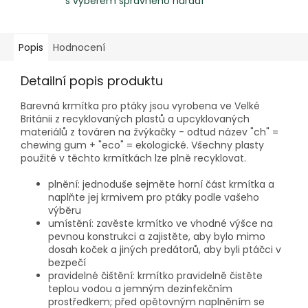
s výběrem správného nářadí
Popis
Hodnocení
Detailní popis produktu
Barevná krmítka pro ptáky jsou vyrobena ve Velké
Británii z recyklovaných plastů a upcyklovaných
materiálů z továren na žvýkačky - odtud název "ch" =
chewing gum + "eco" = ekologické. Všechny plasty
použité v těchto krmítkách lze plně recyklovat.
plnění: jednoduše sejměte horní část krmítka a
naplňte jej krmivem pro ptáky podle vašeho
výběru
umístění: zavěste krmítko ve vhodné výšce na
pevnou konstrukci a zajistěte, aby bylo mimo
dosah koček a jiných predátorů, aby byli ptáčci v
bezpečí
pravidelné čištění: krmítko pravidelně čistěte
teplou vodou a jemným dezinfekčním
prostředkem; před opětovným naplněním se