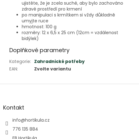
ujistěte, že je zcela suché, aby bylo zachováno
zdravé prostředí pro krmení
po manipulaci s krmítkem si vždy důkladně
umyjte ruce
hmotnost: 100 g
rozměry: 12 x 6,5 x 25 cm (12cm = vzdálenost
bidýlek)
Doplňkové parametry
Kategorie
:
Zahradnické potřeby
EAN
:
Zvolte variantu
Z
á
p
a
Kontakt
t
í
info
@
hortikula.cz
776 135 884
FB Hortikula