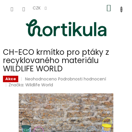
Přejít
NÁKUP
na
CZK
obsah
KOŠÍK
CH-ECO krmítko pro ptáky z
recyklovaného materiálu
WILDLIFE WORLD
Průměrné
Neohodnoceno
Podrobnosti hodnocení
Akce
hodnocení
Značka:
Wildlife World
produktu
je
0,0
z
5
hvězdiček.