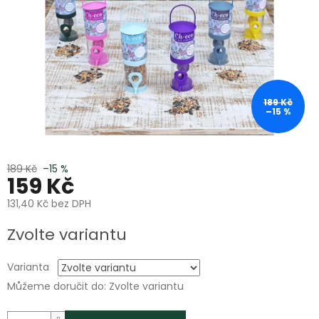
189 Kč
–15 %
189 Kč
–15 %
159 Kč
131,40 Kč bez DPH
Měrná
Zvolte variantu
cena:
Varianta
Můžeme doručit do:
Zvolte variantu