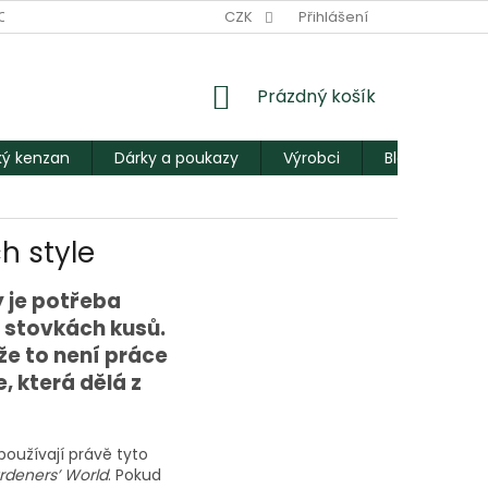
ODNÍ PODMÍNKY
PODMÍNKY OCHRANY OSOBNÍCH ÚDAJŮ
CZK
Přihlášení
M
NÁKUPNÍ
Prázdný košík
KOŠÍK
ý kenzan
Dárky a poukazy
Výrobci
Blog
h style
y je potřeba
 stovkách kusů.
 že to není práce
, která dělá z
 používají právě tyto
rdeners’ World
. Pokud