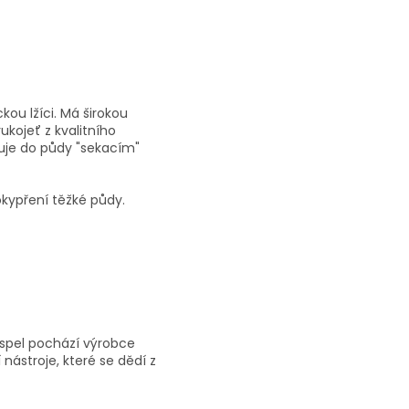
kou lžíci. Má širokou
ukojeť z kvalitního
uje do půdy "sekacím"
okypření těžké půdy.
rspel pochází výrobce
 nástroje, které se dědí z