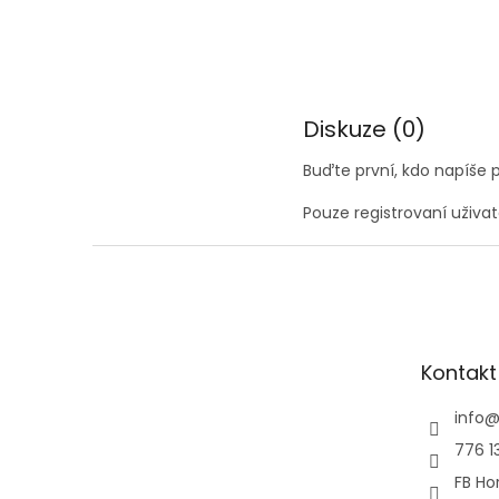
Diskuze (0)
Buďte první, kdo napíše p
Pouze registrovaní uživa
Z
á
p
a
t
Kontakt
í
info
776 1
FB Hor