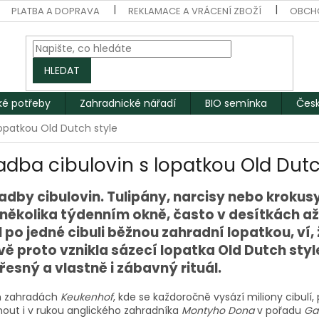
PLATBA A DOPRAVA
REKLAMACE A VRÁCENÍ ZBOŽÍ
OBCH
HLEDAT
ké potřeby
Zahradnické nářadí
BIO semínka
Česk
opatkou Old Dutch style
dba cibulovin s lopatkou Old Dutc
adby cibulovin. Tulipány, narcisy nebo krokus
několika týdenním okně, často v desítkách až
 po jedné cibuli běžnou zahradní lopatkou, ví,
vě proto vznikla sázecí lopatka Old Dutch style
esný a vlastně i zábavný rituál.
ch zahradách
Keukenhof
, kde se každoročně vysází miliony cibulí,
mnout i v rukou anglického zahradníka
Montyho Dona
v pořadu
Ga