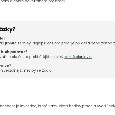
chém a dobře odvětraném prostředí.
tázky?
dě?
 do jílovité zeminy. Nejlepší čas pro práci je po dešti nebo záhon z
ý bulb planter?
ník je ale často praktičtější klasický
sazeč cibulovin.
zenice?
niverzálnější, než by se zdálo.
neeboer je investice, která vám ušetří hodiny práce a vydrží celý