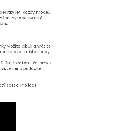
desítky let. Každý model,
ržen. Vysoce kvalitní
klad.
y vložíte cibuli a vrátíte
zakamuflovat místo sadby.
 S tím rozdílem, že jamku
li, zeminu přitlačíte
ý sazeč. Pro lepší