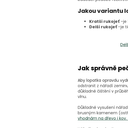
Jakou variantu l
Kratší rukojeť
–je 
Delší rukojeť
–je t
Delš
Jak správně peč
Aby lopatka opravdu vyd
odstranit z nářadí zeminu
důkladné čištění v průbě
vlnu.
Důkladné vysušení nářadí
brusným kamenem (ostří 
vhodnám na dřevo i kov.