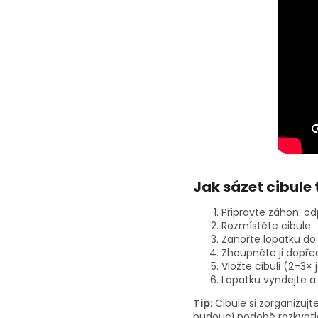
Jak sázet cibule
Připravte záhon: o
Rozmístěte cibule.
Zanořte lopatku do
Zhoupněte ji dopře
Vložte cibuli (2–3× j
Lopatku vyndejte a 
Tip:
Cibule si zorganizuj
budoucí podobě rozkvetl