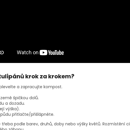
 tulipánů krok za krokem?
dplevelte a zapracujte kompost.
 země špičkou dolů.
du a dozadu.
ejí výška).
půdu přitlačte/přišlápněte.
te třeba podle barev, druhů, doby nebo výšky květů. Rozmístění 
ého záhonu.