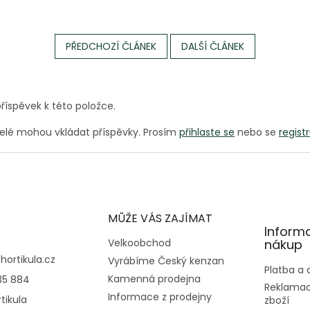
PŘEDCHOZÍ ČLÁNEK
DALŠÍ ČLÁNEK
říspěvek k této položce.
telé mohou vkládat příspěvky. Prosím
přihlaste se
nebo se
regist
MŮŽE VÁS ZAJÍMAT
Inform
Velkoobchod
nákup
@
hortikula.cz
Vyrábíme Český kenzan
Platba a
Kamenná prodejna
35 884
Reklamac
Informace z prodejny
tikula
zboží