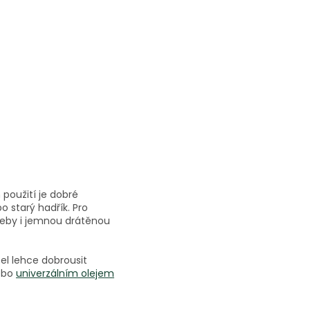
 použití je dobré
o starý hadřík. Pro
třeby i jemnou drátěnou
el lehce dobrousit
nebo
univerzálním olejem