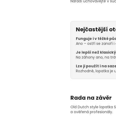
Nářadí uchovávejte v su
Nejčastější o
Funguje i v těžké pů
Ano – ostří se zanoří i
Je lepší než klasick
Na záhony ano, na tráv
Lze ji použít i na sa
Rozhodně, lopatka je u
Rada na závěr
Old Dutch style lopatka S
a ověřená profesionály.