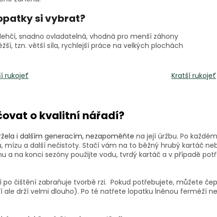
opatky si vybrat?
lehčí, snadno ovladatelná, vhodná pro menší záhony
ěžší, tzn. větší síla, rychlejší práce na velkých plochách
í rukojeť
Kratší rukojeť
ovat o kvalitní nářadí?
ržela i dalším generacím, nezapoměňte
na její úržbu. Po každém
, mízu a další nečistoty. Stačí vám na to běžný hrubý kartáč neb
hu a na konci sezóny použijte vodu, tvrdý kartáč a v případě po
 po čištění zabraňuje tvorbě rzi. Pokud potřebujete, můžete čep
ale drží velmi dlouho). Po té natřete lopatku lněnou ferméží 