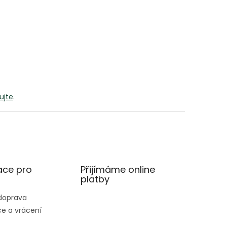
rujte
.
ace pro
Přijímáme online
platby
 doprava
e a vrácení