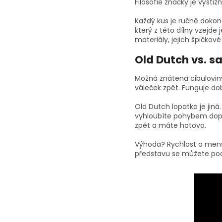
Filosofie značky je výstiž
Každý kus je ručně dokonč
který z této dílny vzejde
materiály, jejich špičko
Old Dutch vs. sa
Možná znátena cibuloviny
váleček zpět. Funguje do
Old Dutch lopatka je jin
vyhloubíte pohybem dopřed
zpět a máte hotovo.
Výhoda? Rychlost a menší
představu se můžete podí