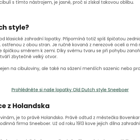
 cibulí s tímto nástrojem, je jasné, proč si získal takovou oblibu.
ch style?
 od klasické zahradní lopatky. Připomíná totiž spíš špičatou zednic
 ostřenou z obou stran. Je ručně kovaná z nerezové oceli a má r
e špičkou směrem k zemi. Díky svému tvaru se při pohybu zanoř
váří zbytečně velký otvor.
nejen na cibuloviny, ale také na sázení menších sazenic nebo pr
Prohlédněte si naše lopatky Old Dutch style Sneeboer
ce z Holandska
ulovinám, je to právě Holandsko. Právě odtud z městečka Bovenka
rodinná firma Sneeboer. Už od roku 1913 kove jejich dílna zahradní