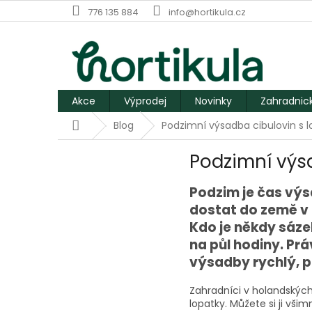
Přejít
776 135 884
info@hortikula.cz
na
obsah
Akce
Výprodej
Novinky
Zahradnic
Domů
Blog
Podzimní výsadba cibulovin s l
Podzimní výsa
Podzim je čas výs
dostat do země v 
Kdo je někdy sázel
na půl hodiny. Prá
výsadby rychlý, př
Zahradníci v holandský
lopatky. Můžete si ji vši