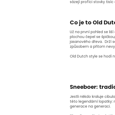
sázejí profíci stovky tisíc
Co je to Old Dut
Už na první pohled se liší
plochou čepel se špičkou,
jasanového dřeva. Drží s
způsobem a přitom nevyt
Old Dutch style se hodí 
Sneeboer: tradi
Jestli někdo kraluje cib
této legendární lopatky: 
generace na generaci.