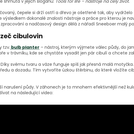
ně shrnuta v jejich sloganu:
Tools for life – nástroje na celý život.
ovaný, čepele si drží ostří a dřevo je ošetřené tak, aby vydrželo 
 je výsledkem dokonalé znalosti nástroje a práce pro kterou je nav
vé zpracování a nadčasový design dělá z nářadí Sneeboer malý po
zeč cibulovin
 tzv.
bulb planter
– nástroj, kterým výjmete válec půdy, do jamk
bře v trávníku, kde se chystáte vysadit jen pár cibulí a chcete 
á. Díky svému tvaru a váze funguje spíš jak přesná malá motyčka.
u a dozadu. Tím vytvoříte úzkou štěrbinu, do které vložíte cibu
 narušení půdy. V záhonech je to mnohem efektivnější než kulat
vat na následující video: