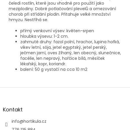
čeledi rostlin, které jsou vhodné pro použití jako
meziplodiny. Dobré potlačování plevelů a omezování
chorob při střídání plodin. Přitahuje velké množství
hmyzu. Nestříhá se.
přímý venkovní výsev: květen-srpen
hloubka výsevu: 1-2 cm.
zahrnuté druhy: fazol polní, hrachor, lupina hořká,
vikev letní, sója, jetel egyptský, jetel perský,
ječmen jarní, oves žíhaný, len obecný, slunečnice,
facélie, len nepravý, hořčice bílá, měsíček
lékařský, kopr, koriandr.
balení: 50 g vystačí na cca 10 m2
Z
á
p
a
Kontakt
t
í
info
@
hortikula.cz
776 135 884