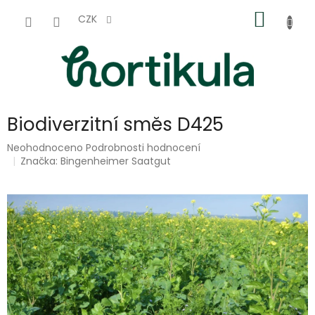
Přejít
NÁKUP
na
CZK
obsah
KOŠÍK
Biodiverzitní směs D425
Průměrné
Neohodnoceno
Podrobnosti hodnocení
hodnocení
Značka:
Bingenheimer Saatgut
produktu
je
0,0
z
5
hvězdiček.