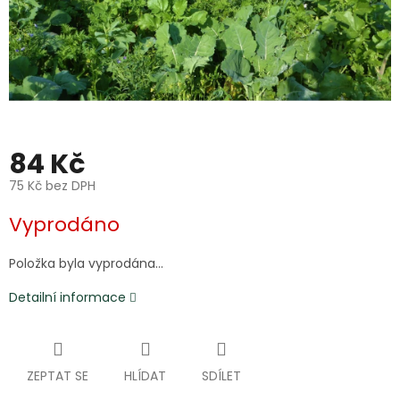
84 Kč
75 Kč bez DPH
Měrná
Vyprodáno
cena:
Položka byla vyprodána…
Detailní informace
ZEPTAT SE
HLÍDAT
SDÍLET