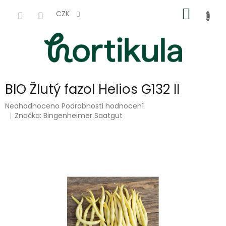
Přejít
NÁKUP
na
CZK
obsah
KOŠÍK
BIO Žlutý fazol Helios G132 II
Průměrné
Neohodnoceno
Podrobnosti hodnocení
hodnocení
Značka:
Bingenheimer Saatgut
produktu
je
0,0
z
5
hvězdiček.