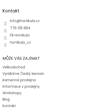
p
a
Kontakt
t
í
info
@
hortikula.cz
776 135 884
FB Hortikula
hortikula_cz
MŮŽE VÁS ZAJÍMAT
Velkoobchod
Vyrábíme Český kenzan
Kamenná prodejna
Informace z prodejny
Workshopy
Blog
Kontakt