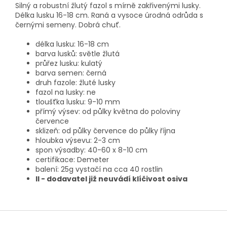
Silný a robustní žlutý fazol s mírně zakřivenými lusky.
Délka lusku 16-18 cm. Raná a vysoce úrodná odrůda s
černými semeny. Dobrá chuť.
délka lusku: 16-18 cm
barva lusků: světle žlutá
průřez lusku: kulatý
barva semen: černá
druh fazole: žluté lusky
fazol na lusky: ne
tloušťka lusku: 9-10 mm
přímý výsev: od půlky května do poloviny
července
sklizeň: od půlky července do půlky října
hloubka výsevu: 2-3 cm
spon výsadby: 40-60 x 8-10 cm
certifikace: Demeter
balení: 25g vystačí na cca 40 rostlin
II - dodavatel již neuvádí klíčivost osiva
Z
á