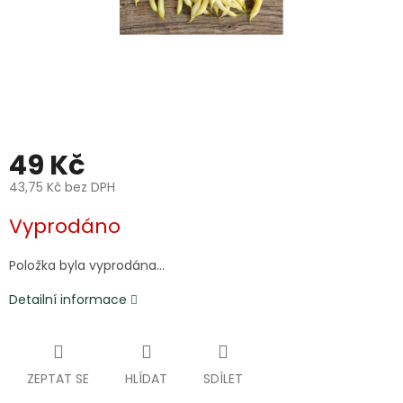
49 Kč
43,75 Kč bez DPH
Měrná
Vyprodáno
cena:
Položka byla vyprodána…
Detailní informace
ZEPTAT SE
HLÍDAT
SDÍLET