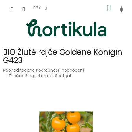
Přejít
NÁKUP
na
CZK
obsah
KOŠÍK
BIO Žluté rajče Goldene Königin
G423
Průměrné
Neohodnoceno
Podrobnosti hodnocení
hodnocení
Značka:
Bingenheimer Saatgut
produktu
je
0,0
z
5
hvězdiček.