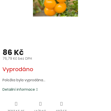
86 Kč
76,79 Kč bez DPH
Měrná
Vyprodáno
cena:
Položka byla vyprodána…
Detailní informace