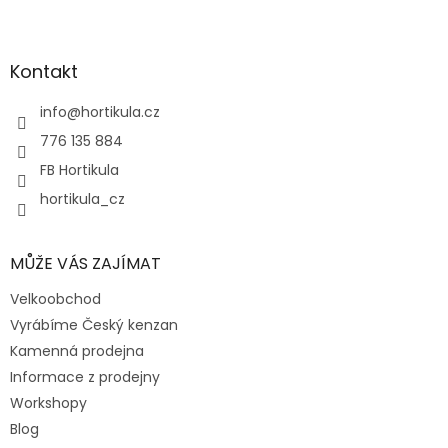
Z
á
p
a
Kontakt
t
í
info
@
hortikula.cz
776 135 884
FB Hortikula
hortikula_cz
MŮŽE VÁS ZAJÍMAT
Velkoobchod
Vyrábíme Český kenzan
Kamenná prodejna
Informace z prodejny
Workshopy
Blog