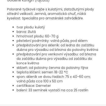
Goldene Königin (rajčata)
Polorané tyčkové rajče s kulatými, zlatožlutými plody
střední velikosti. Jemná, aromatická chuť, nízká
kyselost. Specialita pro amatérské zahrádkáře.
tvar plodu: kulatý
barva: žlutá
hmotnost plodu: 60-70 g
pěstební podmínky: volná půda, pod sklem
předpěstování pro skleník: od ledna do začátku
dubna pro výsadbu od března do poloviny května
předpěstování pro venkovní výsadbu: od března
do začátku dubna pro výsadbu od začátku do
konce května
sklizeň: od poloviny června do poloviny října
teplota klíčení: semen 18-22 °C
spon: skleník ve dvou řadách 75 x 40-60 cm;
volná půda cca 100 x 50 cm
certifikace: Demeter
balení: 33 semínek vystačí na cca 25 rostlin