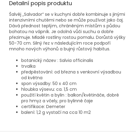
Detailní popis produktu
Šalvěj „Salvador“ se v kuchyni dobře kombinuje s jinými
intenzivními chutěmi nebo se může používat jako čaj.
Dává přednost teplým, chráněným místům s půdou
bohatou na vápník. Je odolná vůči suchu a dobře
přezimuje. Mladé rostliny rostou pomalu. Dorůstá výšky
50-70 cm. Silný řez v následujícím roce podpoří
mnoho nových výhonů a bujný růstový habitus.
botanický název : Salvia officinalis
trvalka
předpěstování: od března s venkovní výsadbou
od května
spon výsadby: 50 x 40 cm
hloubka výsevu: ca. 1,5 cm
použití květin a bylin : balkon/květináče, dobré
pro hmyz a včely, pro bylinné čaje
certifikace: Demeter
balení: 1,2 g vystačí na cca 10 m2
Z