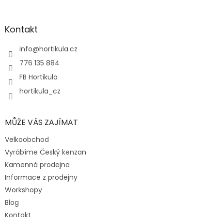
á
p
a
Kontakt
t
í
info
@
hortikula.cz
776 135 884
FB Hortikula
hortikula_cz
MŮŽE VÁS ZAJÍMAT
Velkoobchod
Vyrábíme Český kenzan
Kamenná prodejna
Informace z prodejny
Workshopy
Blog
Kontakt