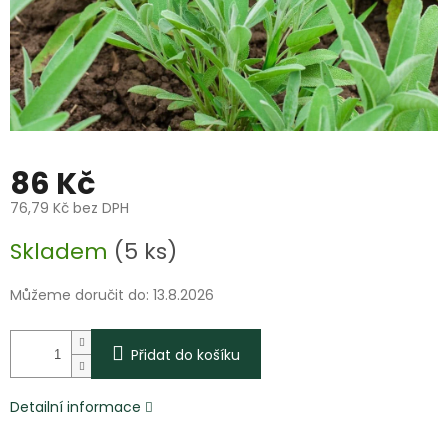
86 Kč
76,79 Kč bez DPH
Měrná
Skladem
(5 ks)
cena:
Můžeme doručit do:
13.8.2026
Přidat do košíku
Detailní informace