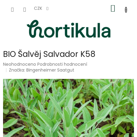
Přejít
NÁKUP
na
CZK
obsah
KOŠÍK
BIO Šalvěj Salvador K58
Průměrné
Neohodnoceno
Podrobnosti hodnocení
hodnocení
Značka:
Bingenheimer Saatgut
produktu
je
0,0
z
5
hvězdiček.