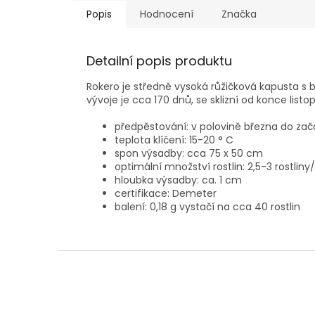
Popis
Hodnocení
Značka
Detailní popis produktu
Rokero je středně vysoká růžičková kapusta s b
vývoje je cca 170 dnů, se sklizní od konce lis
předpěstování: v polovině března do za
teplota klíčení: 15-20 ° C
spon výsadby: cca 75 x 50 cm
optimální množství rostlin: 2,5-3 rostliny
hloubka výsadby: ca. 1 cm
certifikace: Demeter
balení: 0,18 g vystačí na cca 40 rostlin
Z
á
p
a