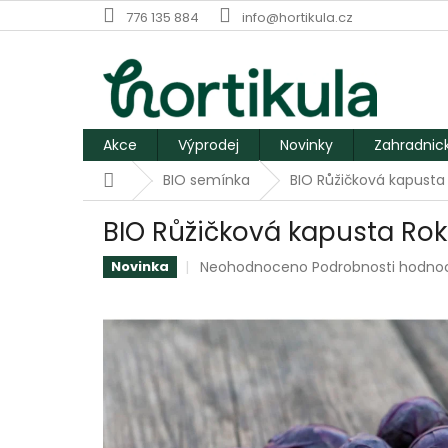
Přejít
776 135 884
info@hortikula.cz
na
obsah
Akce
Výprodej
Novinky
Zahradnic
Domů
BIO semínka
BIO Růžičková kapusta
BIO Růžičková kapusta Ro
Průměrné
Neohodnoceno
Podrobnosti hodno
Novinka
hodnocení
produktu
je
0,0
z
5
hvězdiček.