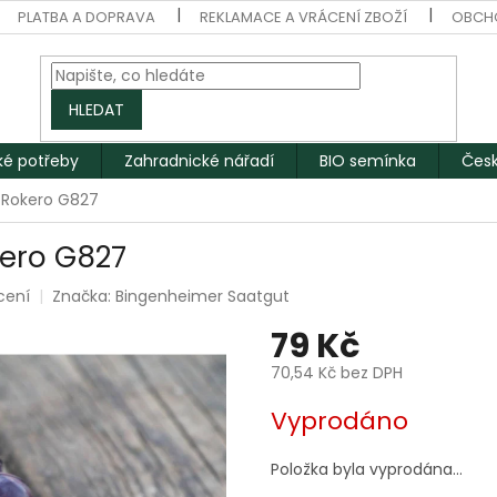
PLATBA A DOPRAVA
REKLAMACE A VRÁCENÍ ZBOŽÍ
OBCH
HLEDAT
ké potřeby
Zahradnické nářadí
BIO semínka
Česk
 Rokero G827
kero G827
cení
Značka:
Bingenheimer Saatgut
79 Kč
70,54 Kč bez DPH
Měrná
Vyprodáno
cena:
Položka byla vyprodána…