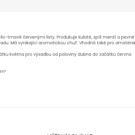
ílo-tmavě červenými listy. Produkuje kulaté, spíš menší a pevné 
topadu. Má vynikající aromatickou chuť. Vhodná také pro amatérs
čátku května pro výsadbu od poloviny dubna do začátku června
/m²