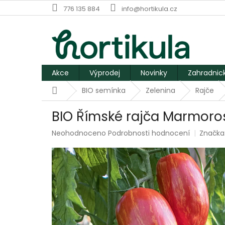
Přejít
776 135 884
info@hortikula.cz
na
obsah
Akce
Výprodej
Novinky
Zahradnic
Domů
BIO semínka
Zelenina
Rajče
BIO Římské rajča Marmoro
Průměrné
Neohodnoceno
Podrobnosti hodnocení
Značka
hodnocení
produktu
je
0,0
z
5
hvězdiček.