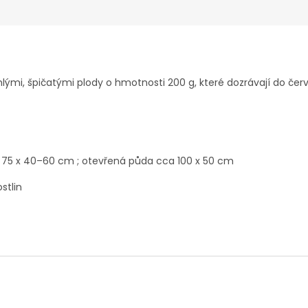
ými, špičatými plody o hmotnosti 200 g, které dozrávají do červ
h 75 x 40–60 cm ; otevřená půda cca 100 x 50 cm
stlin