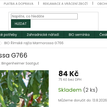
PLATBA A DOPRAVA
REKLAMACE A VRÁCENÍ ZBOŽÍ
OBCH
HLEDAT
ké potřeby
Zahradnické nářadí
BIO semínka
Česk
BIO Římské rajča Marmorossa G766
ssa G766
:
Bingenheimer Saatgut
84 Kč
75 Kč bez DPH
Měrná
Skladem
(2 ks)
cena:
Můžeme doručit do:
13.8.2026