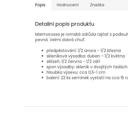
Popis
Hodnocení
Značka
Detailní popis produktu
Marmorossa je romská odrůda rajčat s podlouhl
pevná. Velmi dobrá chuť.
předpěstování: 1/2 února - 1/2 března
skleníková výsadba: duben - 1/2 května
sklizeň: 1/2 června - 1/2 září
spon výsadby: skleník v dvojitých řadác
hloubka výsevu: cca 0,5-1 cm
balení: 22 ks semínek vystačí na cca 15 ro
Z
á
p