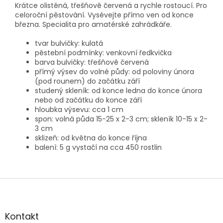
Krátce olistěná, třešňově červená a rychle rostoucí. Pro
celoroční pěstování. Vysévejte přímo ven od konce
března. Specialita pro amatérské zahrádkáře.
tvar bulvičky: kulatá
pěstební podmínky: venkovní ředkvička
barva bulvičky: třešňově červená
přímý výsev do volné půdy: od poloviny února
(pod rounem) do začátku září
studený skleník: od konce ledna do konce února
nebo od začátku do konce září
hloubka výsevu: cca 1 cm
spon: volná půda 15-25 x 2-3 cm; skleník 10-15 x 2-
3 cm
sklizeň: od května do konce října
balení: 5 g vystačí na cca 450 rostlin
Z
á
p
a
Kontakt