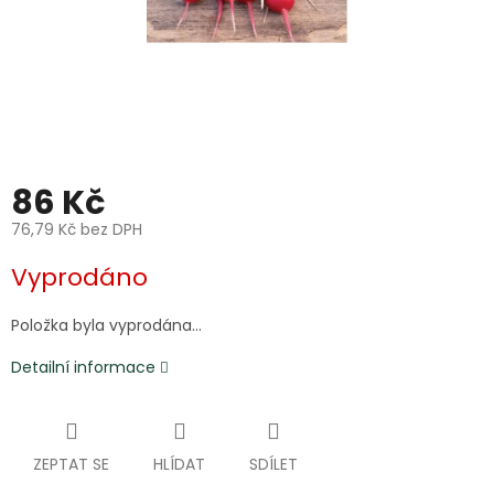
86 Kč
76,79 Kč bez DPH
Měrná
Vyprodáno
cena:
Položka byla vyprodána…
Detailní informace
ZEPTAT SE
HLÍDAT
SDÍLET