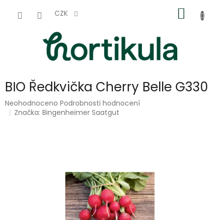
Přejít
NÁKUP
na
CZK
obsah
KOŠÍK
BIO Ředkvička Cherry Belle G330
Průměrné
Neohodnoceno
Podrobnosti hodnocení
hodnocení
Značka:
Bingenheimer Saatgut
produktu
je
0,0
z
5
hvězdiček.