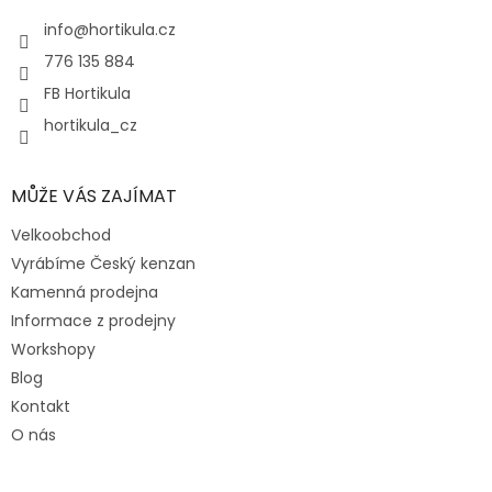
t
í
info
@
hortikula.cz
776 135 884
FB Hortikula
hortikula_cz
MŮŽE VÁS ZAJÍMAT
Velkoobchod
Vyrábíme Český kenzan
Kamenná prodejna
Informace z prodejny
Workshopy
Blog
Kontakt
O nás