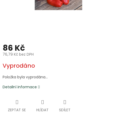
86 Kč
76,79 Kč bez DPH
Měrná
Vyprodáno
cena:
Položka byla vyprodána…
Detailní informace
ZEPTAT SE
HLÍDAT
SDÍLET