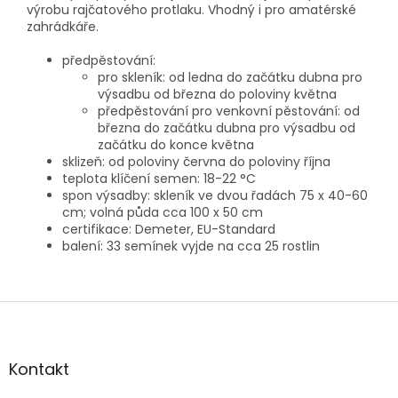
výrobu rajčatového protlaku. Vhodný i pro amatérské
zahrádkáře.
předpěstování:
pro skleník: od ledna do začátku dubna pro
výsadbu od března do poloviny května
předpěstování pro venkovní pěstování: od
března do začátku dubna pro výsadbu od
začátku do konce května
sklizeň: od poloviny června do poloviny října
teplota klíčení semen: 18-22 °C
spon výsadby: skleník ve dvou řadách 75 x 40-60
cm; volná půda cca 100 x 50 cm
certifikace: Demeter, EU-Standard
balení: 33 semínek vyjde na cca 25 rostlin
Z
á
p
a
Kontakt
t