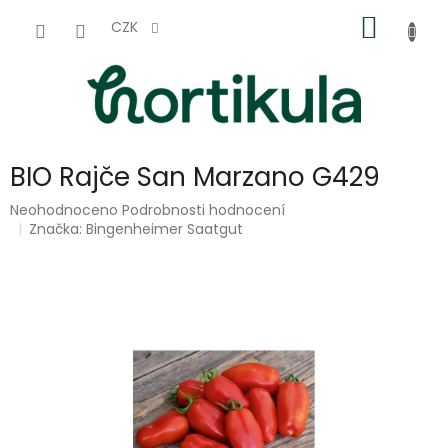
Přejít
NÁKUP
na
CZK
obsah
KOŠÍK
BIO Rajče San Marzano G429
Průměrné
Neohodnoceno
Podrobnosti hodnocení
hodnocení
Značka:
Bingenheimer Saatgut
produktu
je
0,0
z
5
hvězdiček.