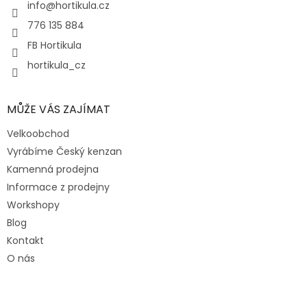
í
info
@
hortikula.cz
776 135 884
FB Hortikula
hortikula_cz
MŮŽE VÁS ZAJÍMAT
Velkoobchod
Vyrábíme Český kenzan
Kamenná prodejna
Informace z prodejny
Workshopy
Blog
Kontakt
O nás