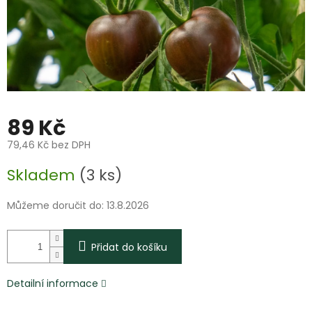
89 Kč
79,46 Kč bez DPH
Měrná
Skladem
(3 ks)
cena:
Můžeme doručit do:
13.8.2026
Přidat do košíku
Detailní informace