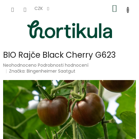
Přejít
NÁKUP
na
CZK
obsah
KOŠÍK
BIO Rajče Black Cherry G623
Průměrné
Neohodnoceno
Podrobnosti hodnocení
hodnocení
Značka:
Bingenheimer Saatgut
produktu
je
0,0
z
5
hvězdiček.