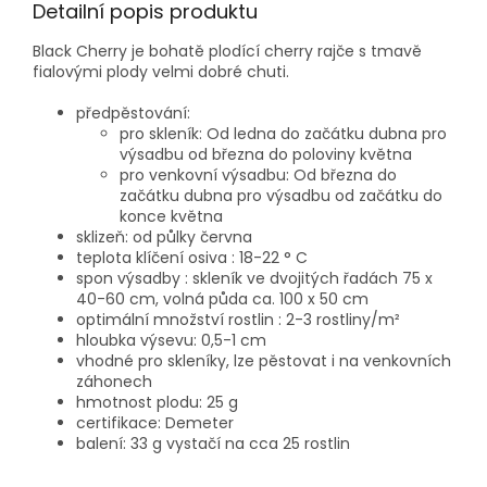
Detailní popis produktu
Black Cherry je bohatě plodící cherry rajče s tmavě
fialovými plody velmi dobré chuti.
předpěstování:
pro skleník: Od ledna do začátku dubna pro
výsadbu od března do poloviny května
pro venkovní výsadbu: Od března do
začátku dubna pro výsadbu od začátku do
konce května
sklizeň: od půlky června
teplota klíčení osiva : 18-22 ° C
spon výsadby : skleník ve dvojitých řadách 75 x
40-60 cm, volná půda
ca. 100 x 50 cm
optimální množství rostlin : 2-3 rostliny/m²
hloubka výsevu: 0,5-1 cm
vhodné pro skleníky, lze pěstovat i na venkovních
záhonech
hmotnost plodu
: 25 g
certifikace: Demeter
balení: 33 g vystačí na cca 25 rostlin