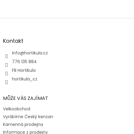
Z
á
p
a
Kontakt
t
í
info
@
hortikula.cz
776 135 884
FB Hortikula
hortikula_cz
MŮŽE VÁS ZAJÍMAT
Velkoobchod
Vyrábíme Český kenzan
Kamenná prodejna
Informace z prodejny