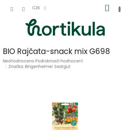
Přejít
NÁKUP
na
CZK
obsah
KOŠÍK
BIO Rajčata-snack mix G698
Průměrné
Neohodnoceno
Podrobnosti hodnocení
hodnocení
Značka:
Bingenheimer Saatgut
produktu
je
0,0
z
5
hvězdiček.