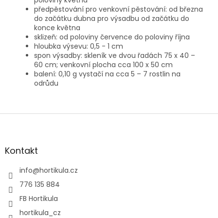
poloviny května
předpěstování pro venkovní pěstování: od března
do začátku dubna pro výsadbu od začátku do
konce května
sklizeň: od poloviny července do poloviny října
hloubka výsevu: 0,5 - 1 cm
spon výsadby: skleník ve dvou řadách 75 x 40 –
60 cm; venkovní plocha cca 100 x 50 cm
balení: 0,10 g vystačí na cca 5 – 7 rostlin na
odrůdu
Z
á
p
a
Kontakt
t
í
info
@
hortikula.cz
776 135 884
FB Hortikula
hortikula_cz