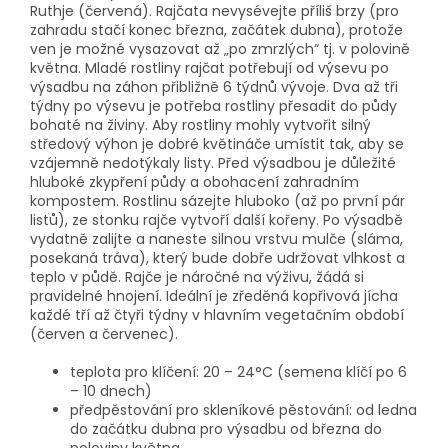
Ruthje (červená). Rajčata nevysévejte příliš brzy (pro
zahradu stačí konec března, začátek dubna), protože
ven je možné vysazovat až „po zmrzlých“ tj. v polovině
května. Mladé rostliny rajčat potřebují od výsevu po
výsadbu na záhon přibližně 6 týdnů vývoje. Dva až tři
týdny po výsevu je potřeba rostliny přesadit do půdy
bohaté na živiny. Aby rostliny mohly vytvořit silný
středový výhon je dobré květináče umístit tak, aby se
vzájemně nedotýkaly listy. Před výsadbou je důležité
hluboké zkypření půdy a obohacení zahradním
kompostem. Rostlinu sázejte hluboko (až po první pár
listů), ze stonku rajče vytvoří další kořeny. Po výsadbě
vydatně zalijte a naneste silnou vrstvu mulče (sláma,
posekaná tráva), který bude dobře udržovat vlhkost a
teplo v půdě. Rajče je náročné na výživu, žádá si
pravidelné hnojení. Ideální je zředěná kopřivová jícha
každé tří až čtyři týdny v hlavním vegetačním období
(červen a červenec).
teplota pro klíčení: 20 – 24°C (semena klíčí po 6
– 10 dnech)
předpěstování pro skleníkové pěstování: od ledna
do začátku dubna pro výsadbu od března do