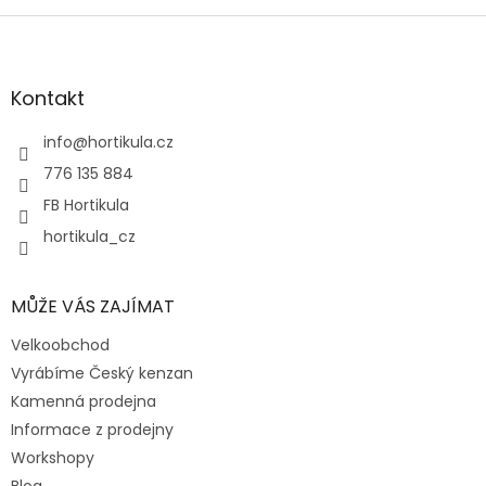
Z
á
p
a
Kontakt
t
í
info
@
hortikula.cz
776 135 884
FB Hortikula
hortikula_cz
MŮŽE VÁS ZAJÍMAT
Velkoobchod
Vyrábíme Český kenzan
Kamenná prodejna
Informace z prodejny
Workshopy