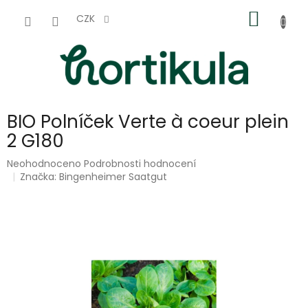
Přejít
NÁKUP
na
CZK
obsah
KOŠÍK
BIO Polníček Verte à coeur plein
2 G180
Průměrné
Neohodnoceno
Podrobnosti hodnocení
hodnocení
Značka:
Bingenheimer Saatgut
produktu
je
0,0
z
5
hvězdiček.