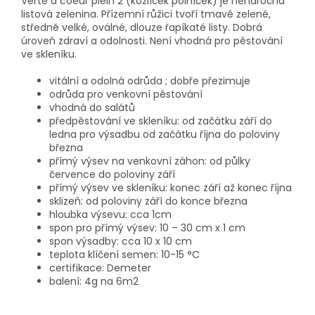
Verte à coeur plein 2 (kozlíček polníček) je nenáročná
listová zelenina. Přízemní růžici tvoří tmavě zelené,
středně velké, oválné, dlouze řapíkaté listy. Dobrá
úroveň zdraví a odolnosti. Není vhodná pro pěstování
ve skleníku.
vitální a odolná odrůda ; dobře přezimuje
odrůda pro venkovní pěstování
vhodná do salátů
předpěstování ve skleníku: od začátku září do
ledna pro výsadbu od začátku října do poloviny
března
přímý výsev na venkovní záhon: od půlky
července do poloviny září
přímý výsev ve skleníku: konec září až konec října
sklizeň: od poloviny září do konce března
hloubka výsevu: cca 1cm
spon pro přímý výsev: 10 – 30 cm x 1 cm
spon výsadby: cca 10 x 10 cm
teplota klíčení semen: 10-15 °C
certifikace: Demeter
balení: 4g na 6m2