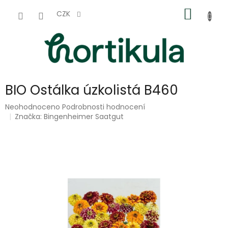
Přejít
NÁKUP
na
CZK
obsah
KOŠÍK
BIO Ostálka úzkolistá B460
Průměrné
Neohodnoceno
Podrobnosti hodnocení
hodnocení
Značka:
Bingenheimer Saatgut
produktu
je
0,0
z
5
hvězdiček.