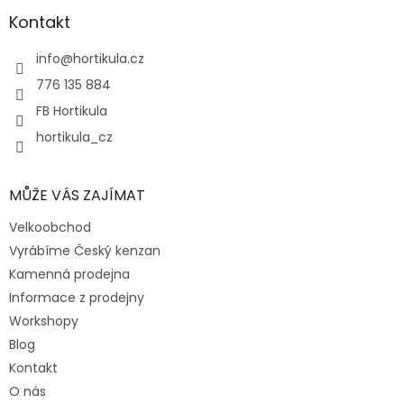
p
a
Kontakt
t
í
info
@
hortikula.cz
776 135 884
FB Hortikula
hortikula_cz
MŮŽE VÁS ZAJÍMAT
Velkoobchod
Vyrábíme Český kenzan
Kamenná prodejna
Informace z prodejny
Workshopy
Blog
Kontakt
O nás