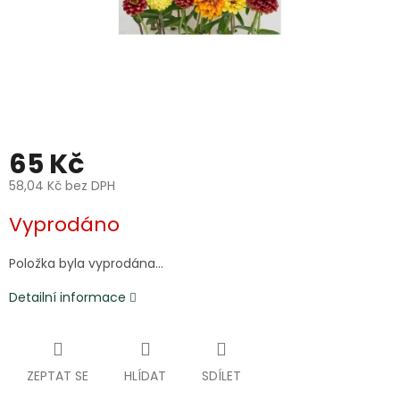
65 Kč
58,04 Kč bez DPH
Měrná
Vyprodáno
cena:
Položka byla vyprodána…
Detailní informace
ZEPTAT SE
HLÍDAT
SDÍLET