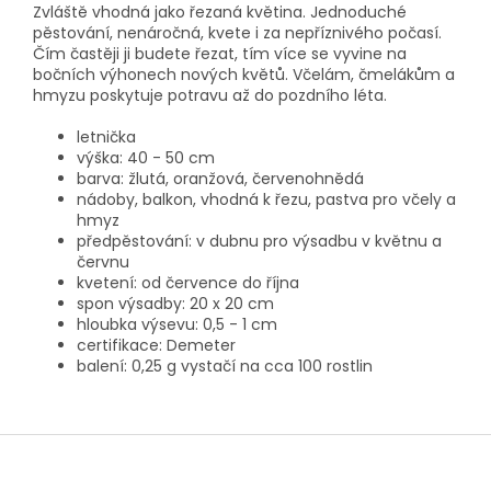
Zvláště vhodná jako řezaná květina. Jednoduché
pěstování, nenáročná, kvete i za nepříznivého počasí.
Čím častěji ji budete řezat, tím více se vyvine na
bočních výhonech nových květů. Včelám, čmelákům a
hmyzu poskytuje potravu až do pozdního léta.
letnička
výška: 40 - 50 cm
barva: žlutá, oranžová, červenohnědá
nádoby, balkon, vhodná k řezu, pastva pro včely a
hmyz
předpěstování: v dubnu pro výsadbu v květnu a
červnu
kvetení: od července do října
spon výsadby: 20 x 20 cm
hloubka výsevu: 0,5 - 1 cm
certifikace: Demeter
balení: 0,25 g vystačí na cca 100 rostlin
Z
á